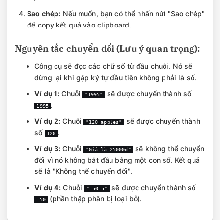
Sao chép:
Nếu muốn, bạn có thể nhấn nút "Sao chép"
để copy kết quả vào clipboard.
Nguyên tắc chuyển đổi (Lưu ý quan trọng):
Công cụ sẽ đọc các chữ số từ đầu chuỗi. Nó sẽ
dừng lại khi gặp ký tự đầu tiên không phải là số.
Ví dụ 1:
Chuỗi
sẽ được chuyển thành số
"1995"
.
1995
Ví dụ 2:
Chuỗi
sẽ được chuyển thành
"120 apples"
số
.
120
Ví dụ 3:
Chuỗi
sẽ không thể chuyển
"Giá là 25000đ"
đổi vì nó không bắt đầu bằng một con số. Kết quả
sẽ là "Không thể chuyển đổi".
Ví dụ 4:
Chuỗi
sẽ được chuyển thành số
"-50.5"
(phần thập phân bị loại bỏ).
-50