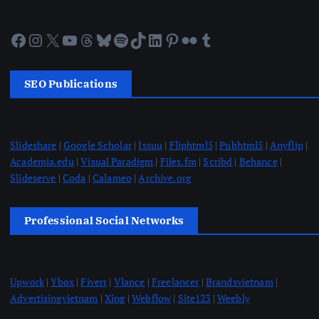
Facebook
Instagram
X
YouTube
Threads
Bluesky
Spotify
TikTok
LinkedIn
Pinterest
Flickr
Tumblr
SEO Publications
Slideshare
|
Google Scholar
|
Issuu
|
Fliphtml5
|
Pubhtml5
|
Anyflip
|
Academia.edu
|
Visual Paradigm
|
Files.fm
|
Scribd
|
Behance
|
Slideserve
|
Coda
|
Calameo
|
Archive.org
Professional Social Networks
Upwork
|
Ybox
|
Fiverr
|
Vlance
|
Freelancer
|
Brandsvietnam
|
Advertisingvietnam
|
Xing
|
Webflow
|
Site123
|
Weebly