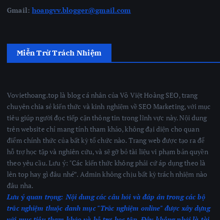
Gmail:
hoangvv.blogger@gmail.com
Miễn Trừ Trách Nhiệm
Voviethoang.top là blog cá nhân của Võ Việt Hoàng SEO, trang
chuyên chia sẻ kiến thức và kinh nghiệm về SEO Marketing, với mục
tiêu giúp người đọc tiếp cận thông tin trong lĩnh vực này. Nội dung
trên website chỉ mang tính tham khảo, không đại diện cho quan
điểm chính thức của bất kỳ tổ chức nào. Trang web được tạo ra để
hỗ trợ học tập và nghiên cứu, và sẽ gỡ bỏ tài liệu vi phạm bản quyền
theo yêu cầu. Lưu ý: "Các kiến thức không phải cứ áp dụng theo là
lên top hay gì đâu nhé”. Admin không chịu bất kỳ trách nhiệm nào
đâu nha.
Lưu ý quan trọng:
Nội dung các câu hỏi và đáp án trong các bộ
trắc nghiệm thuộc danh mục "Trắc nghiệm online" được xây dựng
với mục tiêu tham khảo và hỗ trợ học tập. Đây không phải là tài