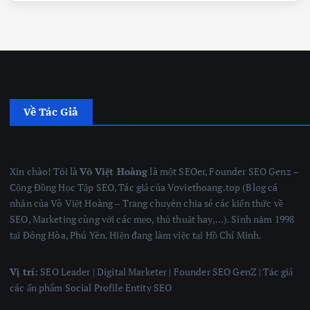
Về Tác Giả
Xin chào! Tôi là
Võ Việt Hoàng
là một SEOer, Founder SEO Genz –
Cộng Đồng Học Tập SEO, Tác giả của Voviethoang.top (Blog cá
nhân của Võ Việt Hoàng – Trang chuyên chia sẻ các kiến thức về
SEO, Marketing cùng với các mẹo, thủ thuật hay,…). Sinh năm 1998
tại Đông Hòa, Phú Yên. Hiện đang làm việc tại Hồ Chí Minh.
Vị trí:
SEO Leader | Digital Marketer | Founder SEO GenZ | Tác giả
các ấn phẩm Social Profile Entity SEO