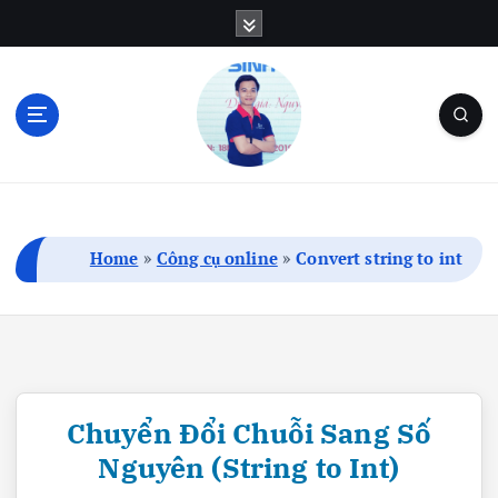
S
k
i
p
t
o
c
Blog Cá Nhân | SEO | Marketing | Thủ Thuật
o
n
t
Home
»
Công cụ online
»
Convert string to int
e
n
t
Chuyển Đổi Chuỗi Sang Số
Nguyên (String to Int)