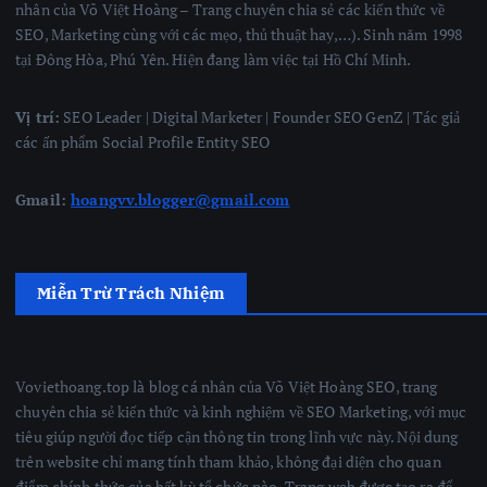
nhân của Võ Việt Hoàng – Trang chuyên chia sẻ các kiến thức về
SEO, Marketing cùng với các mẹo, thủ thuật hay,…). Sinh năm 1998
tại Đông Hòa, Phú Yên. Hiện đang làm việc tại Hồ Chí Minh.
Vị trí:
SEO Leader | Digital Marketer | Founder SEO GenZ | Tác giả
các ấn phẩm Social Profile Entity SEO
Gmail:
hoangvv.blogger@gmail.com
Miễn Trừ Trách Nhiệm
Voviethoang.top là blog cá nhân của Võ Việt Hoàng SEO, trang
chuyên chia sẻ kiến thức và kinh nghiệm về SEO Marketing, với mục
tiêu giúp người đọc tiếp cận thông tin trong lĩnh vực này. Nội dung
trên website chỉ mang tính tham khảo, không đại diện cho quan
điểm chính thức của bất kỳ tổ chức nào. Trang web được tạo ra để