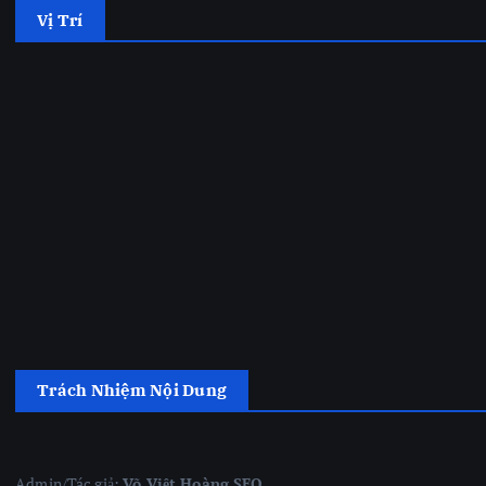
Vị Trí
Trách Nhiệm Nội Dung
Admin/Tác giả:
Võ Việt Hoàng SEO