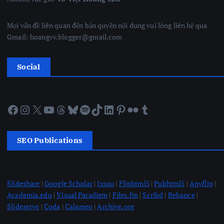
Mọi vấn đề liên quan đến bản quyền nội dung vui lòng liên hệ qua
Gmail: hoangvv.blogger@gmail.com
Social
Facebook
Instagram
X
YouTube
Threads
Bluesky
Spotify
TikTok
LinkedIn
Pinterest
Flickr
Tumblr
SEO Publications
Slideshare
|
Google Scholar
|
Issuu
|
Fliphtml5
|
Pubhtml5
|
Anyflip
|
Academia.edu
|
Visual Paradigm
|
Files.fm
|
Scribd
|
Behance
|
Slideserve
|
Coda
|
Calameo
|
Archive.org