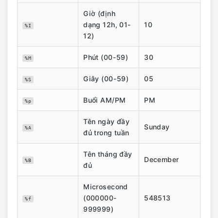
Giờ (định
dạng 12h, 01-
10
%I
12)
Phút (00-59)
30
%M
Giây (00-59)
05
%S
Buổi AM/PM
PM
%p
Tên ngày đầy
Sunday
%A
đủ trong tuần
Tên tháng đầy
December
%B
đủ
Microsecond
(000000-
548513
%f
999999)