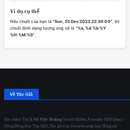
Ví dụ cụ thể
Nếu chuỗi của bạn là
"Sun, 25 Dec 2023 22:30:00"
, thì
chuỗi định dạng tương ứng sẽ là
"%a, %d %b %Y
%H:%M:%S"
.
Về Tác Giả
Xin chào! Tôi là
Võ Việt Hoàng
là một SEOer, Founder SEO Genz –
Cộng Đồng Học Tập SEO, Tác giả của Voviethoang.top (Blog cá