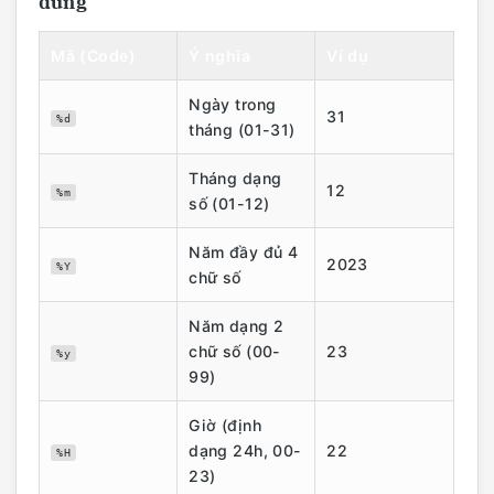
dùng
Mã (Code)
Ý nghĩa
Ví dụ
Ngày trong
31
%d
tháng (01-31)
Tháng dạng
12
%m
số (01-12)
Năm đầy đủ 4
2023
%Y
chữ số
Năm dạng 2
chữ số (00-
23
%y
99)
Giờ (định
dạng 24h, 00-
22
%H
23)