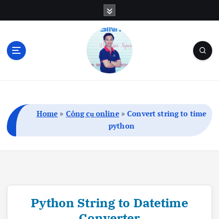
S
k
i
p
t
o
c
Blog Cá Nhân | SEO | Marketing | Thủ Thuật
o
n
t
Home
»
Công cụ online
»
Convert string to time
e
python
n
t
Python String to Datetime
Converter