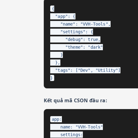
{

  "app": {

    "name": "VVH-Tools",

    "settings": {

      "debug": true,

      "theme": "dark"

    }

  },

  "tags": ["Dev", "Utility"]

}
Kết quả mã CSON đầu ra:
app:

    name: "VVH-Tools"

    settings:
