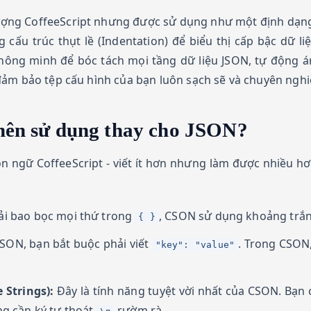
tượng CoffeeScript nhưng được sử dụng như một định dạng l
cấu trúc thụt lề (Indentation) để biểu thị cấp bậc dữ l
ông minh để bóc tách mọi tầng dữ liệu JSON, tự động ánh
đảm bảo tệp cấu hình của bạn luôn sạch sẽ và chuyên nghi
 nên sử dụng thay cho JSON?
n ngữ CoffeeScript - viết ít hơn nhưng làm được nhiều hơ
ải bao bọc mọi thứ trong
, CSON sử dụng khoảng trắn
{ }
SON, bạn bắt buộc phải viết
. Trong CSON,
"key": "value"
 Strings):
Đây là tính năng tuyệt vời nhất của CSON. Bạn
ng cần ký tự thoát
rườm rà.