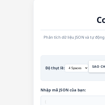
C
Phân tích dữ liệu JSON và tự độn
SAO C
Độ thụt lề:
Nhập mã JSON của bạn: