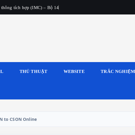
 thông tích hợp (IMC) – Bộ 14
OL
THỦ THUẬT
WEBSITE
TRẮC NGHIỆ
N to CSON Online