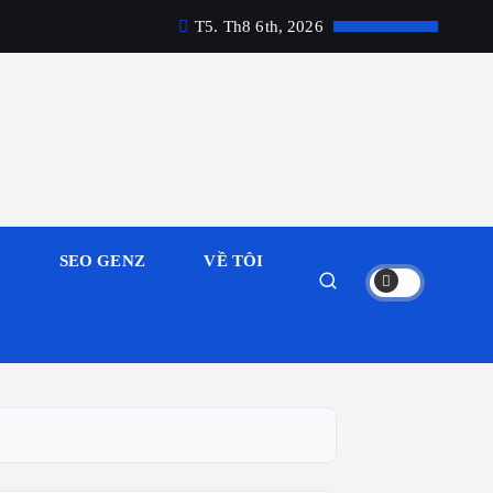
T5. Th8 6th, 2026
M
SEO GENZ
VỀ TÔI