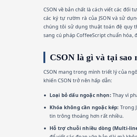
CSON về bản chất là cách viết các đối 
các ký tự rườm rà của JSON và sử dụng 
chúng tôi sử dụng thuật toán đệ quy th
sang cú pháp CoffeeScript chuẩn hóa, 
CSON là gì và tại sao
CSON mang trong mình triết lý của ngô
khiến CSON trở nên hấp dẫn:
Loại bỏ dấu ngoặc nhọn:
Thay vì ph
Khóa không cần ngoặc kép:
Trong J
tin trông thoáng hơn rất nhiều.
Hỗ trợ chuỗi nhiều dòng (Multi-line
để viết các đoạn văn bản dài mà khô