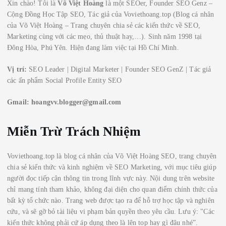
Xin chào! Tôi là
Võ Việt Hoàng
là một SEOer, Founder SEO Genz –
Cộng Đồng Học Tập SEO, Tác giả của Voviethoang.top (Blog cá nhân
của Võ Việt Hoàng – Trang chuyên chia sẻ các kiến thức về SEO,
Marketing cùng với các mẹo, thủ thuật hay,…). Sinh năm 1998 tại
Đông Hòa, Phú Yên. Hiện đang làm việc tại Hồ Chí Minh.
Vị trí:
SEO Leader | Digital Marketer | Founder SEO GenZ | Tác giả
các ấn phẩm Social Profile Entity SEO
Gmail:
hoangvv.blogger@gmail.com
Miễn Trừ Trách Nhiệm
Voviethoang.top là blog cá nhân của Võ Việt Hoàng SEO, trang chuyên
chia sẻ kiến thức và kinh nghiệm về SEO Marketing, với mục tiêu giúp
người đọc tiếp cận thông tin trong lĩnh vực này. Nội dung trên website
chỉ mang tính tham khảo, không đại diện cho quan điểm chính thức của
bất kỳ tổ chức nào. Trang web được tạo ra để hỗ trợ học tập và nghiên
cứu, và sẽ gỡ bỏ tài liệu vi phạm bản quyền theo yêu cầu. Lưu ý: "Các
kiến thức không phải cứ áp dụng theo là lên top hay gì đâu nhé”.