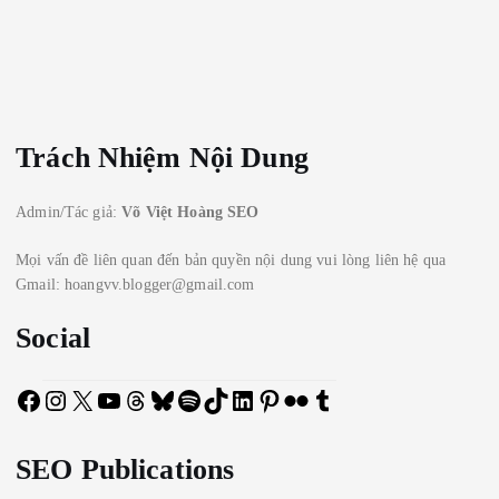
Trách Nhiệm Nội Dung
Admin/Tác giả:
Võ Việt Hoàng SEO
Mọi vấn đề liên quan đến bản quyền nội dung vui lòng liên hệ qua
Gmail: hoangvv.blogger@gmail.com
Social
F
I
X
Y
T
B
S
T
L
P
F
T
a
n
o
h
l
p
i
i
i
l
u
c
s
u
r
u
o
k
n
n
i
m
SEO Publications
e
t
T
e
e
t
T
k
t
c
b
b
a
u
a
s
i
o
e
e
k
l