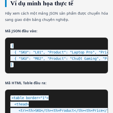
Ví dụ minh họa thực tế
Hãy xem cách một mảng JSON sản phẩm được chuyển hóa
sang giao diện bảng chuyên nghiệp.
Mã JSON đầu vào:
[

  { "SKU": "L01", "Product": "Laptop Pro", "Price"
  { "SKU": "M02", "Product": "Chuột Gaming", "Pric
]
Mã HTML Table đầu ra:
<table border="1">

  <thead>

    <tr><th>SKU</th><th>Product</th><th>Price</th>