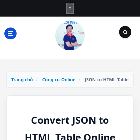
S
k
i
p
t
o
c
o
Blog Cá Nhân | SEO | Marketing | Thủ Thuật
n
t
e
n
Trang chủ
/
Công cụ Online
/
JSON to HTML Table
t
Convert JSON to
HTML Table Online