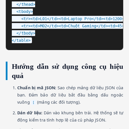
  </thead>

  <tbody>

    <tr><td>L01</td><td>Laptop Pro</td><td>1200</t
    <tr><td>M02</td><td>Chuột Gaming</td><td>45</t
  </tbody>

</table>
Hướng dẫn sử dụng công cụ hiệu
quả
Chuẩn bị mã JSON:
Sao chép mảng dữ liệu JSON của
bạn. Đảm bảo dữ liệu bắt đầu bằng dấu ngoặc
vuông
(mảng các đối tượng).
[
Dán dữ liệu:
Dán vào khung bên trái. Hệ thống sẽ tự
động kiểm tra tính hợp lệ của cú pháp JSON.