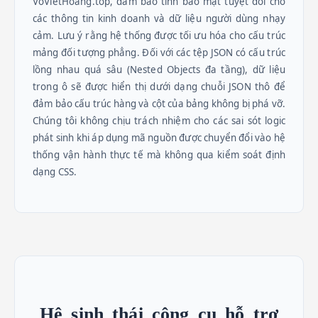
VoVietHoang.top, đảm bảo tính bảo mật tuyệt đối cho
các thông tin kinh doanh và dữ liệu người dùng nhạy
cảm. Lưu ý rằng hệ thống được tối ưu hóa cho cấu trúc
mảng đối tượng phẳng. Đối với các tệp JSON có cấu trúc
lồng nhau quá sâu (Nested Objects đa tầng), dữ liệu
trong ô sẽ được hiển thị dưới dạng chuỗi JSON thô để
đảm bảo cấu trúc hàng và cột của bảng không bị phá vỡ.
Chúng tôi không chịu trách nhiệm cho các sai sót logic
phát sinh khi áp dụng mã nguồn được chuyển đổi vào hệ
thống vận hành thực tế mà không qua kiểm soát định
dạng CSS.
Hệ sinh thái công cụ hỗ trợ