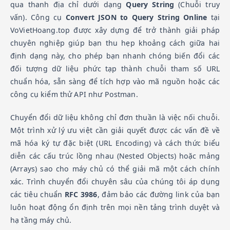
qua thanh địa chỉ dưới dạng
Query String
(Chuỗi truy
vấn). Công cụ
Convert JSON to Query String Online
tại
VoVietHoang.top được xây dựng để trở thành giải pháp
chuyên nghiệp giúp bạn thu hẹp khoảng cách giữa hai
định dạng này, cho phép bạn nhanh chóng biến đổi các
đối tượng dữ liệu phức tạp thành chuỗi tham số URL
chuẩn hóa, sẵn sàng để tích hợp vào mã nguồn hoặc các
công cụ kiểm thử API như Postman.
Chuyển đổi dữ liệu không chỉ đơn thuần là việc nối chuỗi.
Một trình xử lý ưu việt cần giải quyết được các vấn đề về
mã hóa ký tự đặc biệt (URL Encoding) và cách thức biểu
diễn các cấu trúc lồng nhau (Nested Objects) hoặc mảng
(Arrays) sao cho máy chủ có thể giải mã một cách chính
xác. Trình chuyển đổi chuyên sâu của chúng tôi áp dụng
các tiêu chuẩn
RFC 3986
, đảm bảo các đường link của bạn
luôn hoạt động ổn định trên mọi nền tảng trình duyệt và
hạ tầng máy chủ.