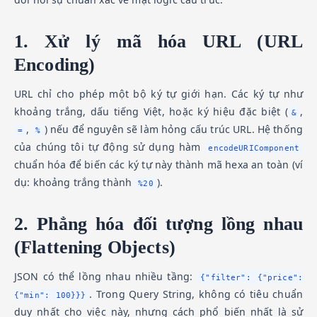
1. Xử lý mã hóa URL (URL
Encoding)
URL chỉ cho phép một bộ ký tự giới hạn. Các ký tự như
khoảng trắng, dấu tiếng Việt, hoặc ký hiệu đặc biệt (
,
&
,
) nếu để nguyên sẽ làm hỏng cấu trúc URL. Hệ thống
=
%
của chúng tôi tự động sử dụng hàm
encodeURIComponent
chuẩn hóa để biến các ký tự này thành mã hexa an toàn (ví
dụ: khoảng trắng thành
).
%20
2. Phẳng hóa đối tượng lồng nhau
(Flattening Objects)
JSON có thể lồng nhau nhiều tầng:
{"filter": {"price":
. Trong Query String, không có tiêu chuẩn
{"min": 100}}}
duy nhất cho việc này, nhưng cách phổ biến nhất là sử