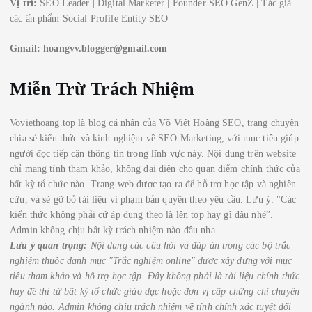
Vị trí:
SEO Leader | Digital Marketer | Founder SEO GenZ | Tác giả
các ấn phẩm Social Profile Entity SEO
Gmail:
hoangvv.blogger@gmail.com
Miễn Trừ Trách Nhiệm
Voviethoang.top là blog cá nhân của Võ Việt Hoàng SEO, trang chuyên
chia sẻ kiến thức và kinh nghiệm về SEO Marketing, với mục tiêu giúp
người đọc tiếp cận thông tin trong lĩnh vực này. Nội dung trên website
chỉ mang tính tham khảo, không đại diện cho quan điểm chính thức của
bất kỳ tổ chức nào. Trang web được tạo ra để hỗ trợ học tập và nghiên
cứu, và sẽ gỡ bỏ tài liệu vi phạm bản quyền theo yêu cầu. Lưu ý: "Các
kiến thức không phải cứ áp dụng theo là lên top hay gì đâu nhé”.
Admin không chịu bất kỳ trách nhiệm nào đâu nha.
Lưu ý quan trọng:
Nội dung các câu hỏi và đáp án trong các bộ trắc
nghiệm thuộc danh mục "Trắc nghiệm online" được xây dựng với mục
tiêu tham khảo và hỗ trợ học tập. Đây không phải là tài liệu chính thức
hay đề thi từ bất kỳ tổ chức giáo dục hoặc đơn vị cấp chứng chỉ chuyên
ngành nào.
Admin không chịu trách nhiệm về tính chính xác tuyệt đối