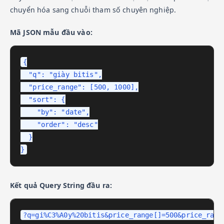
chuyển hóa sang chuỗi tham số chuyên nghiệp.
Mã JSON mẫu đầu vào:
{

  "q": "giày bitis",

  "price_range": [500, 1000],

  "sort": {

    "by": "date",

    "order": "desc"

  }

}
Kết quả Query String đầu ra:
?q=gi%C3%A0y%20bitis&price_range[]=500&price_rang