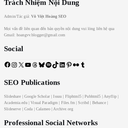
Trách Nhiệm Nội Dung
Admin/Tác giả:
Võ Việt Hoàng SEO
Mọi vấn đề liên quan đến bản quyền nội dung vui lòng liên hệ qua
Gmail: hoangvv.blogger@gmail.com
Social
F
I
X
Y
T
B
S
T
L
P
F
T
a
n
o
h
l
p
i
i
i
l
u
c
s
u
r
u
o
k
n
n
i
m
SEO Publications
e
t
T
e
e
t
T
k
t
c
b
b
a
u
a
s
i
o
e
e
k
l
o
g
b
d
k
f
k
d
r
r
r
Slideshare
|
Google Scholar
|
Issuu
|
Fliphtml5
|
Pubhtml5
|
Anyflip
|
o
r
e
s
y
y
I
e
Academia.edu
|
Visual Paradigm
|
Files.fm
|
Scribd
|
Behance
|
k
a
n
s
Slideserve
|
Coda
|
Calameo
|
Archive.org
m
t
Professional Social Networks