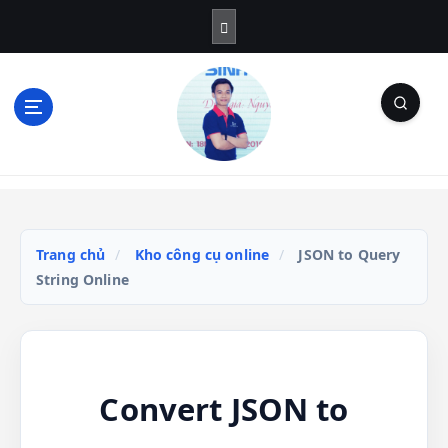
S
k
i
p
t
o
c
o
Blog Cá Nhân | SEO | Marketing | Thủ Thuật
n
t
e
n
Trang chủ
/
Kho công cụ online
/
JSON to Query
t
String Online
Convert JSON to