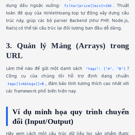
dụng dấu ngoặc vuông:
. Thuật
filter[price][min]=100
toán đệ quy của VoVietHoang.top tự động xây dựng cấu
trúc này, giúp các bộ parser Backend (như PHP, Node.js,
Rails) có thể tái cấu trúc lại đối tượng ban đầu dễ dàng.
3. Quản lý Mảng (Arrays) trong
URL
Làm thế nào để gửi một danh sách
?
"tags": ["A", "B"]
Công cụ của chúng tôi hỗ trợ định dạng chuẩn
, đảm bảo tính tương thích cao nhất với
tags[]=A&tags[]=B
các framework phổ biến hiện nay.
Ví dụ minh họa quy trình chuyển
đổi (Input/Output)
Hãy xem cách một cấu trúc dữ liệu lọc sản phẩm được