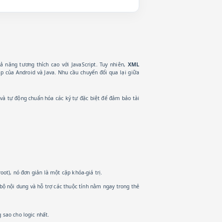
 năng tương thích cao với JavaScript. Tuy nhiên,
XML
ạp của Android và Java. Nhu cầu chuyển đổi qua lại giữa
 và tự động chuẩn hóa các ký tự đặc biệt để đảm bảo tài
oot), nó đơn giản là một cặp khóa-giá trị.
ộ nội dung và hỗ trợ các thuộc tính nằm ngay trong thẻ
 sao cho logic nhất.