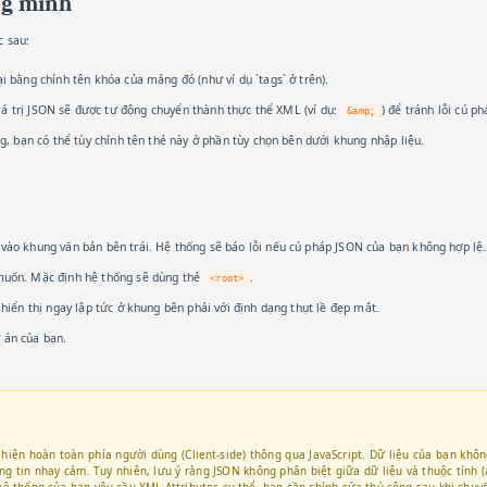
ng minh
c sau:
 bằng chính tên khóa của mảng đó (như ví dụ `tags` ở trên).
iá trị JSON sẽ được tự động chuyển thành thực thể XML (ví dụ:
) để tránh lỗi cú ph
&amp;
, bạn có thể tùy chỉnh tên thẻ này ở phần tùy chọn bên dưới khung nhập liệu.
ào khung văn bản bên trái. Hệ thống sẽ báo lỗi nếu cú pháp JSON của bạn không hợp lệ.
uốn. Mặc định hệ thống sẽ dùng thẻ
.
<root>
iển thị ngay lập tức ở khung bên phải với định dạng thụt lề đẹp mắt.
 án của bạn.
iện hoàn toàn phía người dùng (Client-side) thông qua JavaScript. Dữ liệu của bạn khô
ng tin nhạy cảm. Tuy nhiên, lưu ý rằng JSON không phân biệt giữa dữ liệu và thuộc tính (
ệ thống của bạn yêu cầu XML Attributes cụ thể, bạn cần chỉnh sửa thủ công sau khi chuyể