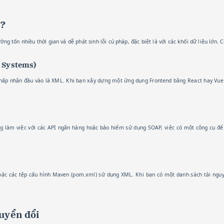
y?
 tốn nhiều thời gian và dễ phát sinh lỗi cú pháp, đặc biệt là với các khối dữ liệu lớn. C
y Systems)
hấp nhận đầu vào là XML. Khi bạn xây dựng một ứng dụng Frontend bằng React hay Vue 
 làm việc với các API ngân hàng hoặc bảo hiểm sử dụng SOAP, việc có một công cụ để 
) hoặc các tệp cấu hình Maven (pom.xml) sử dụng XML. Khi bạn có một danh sách tài ngu
huyển đổi