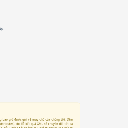
áp.
ng bao giờ được gửi về máy chủ của chúng tôi, đảm
attributes), do đó kết quả XML sẽ chuyển đổi tất cả
n đổi. Chúng tôi không chịu trách nhiệm cho bất kỳ