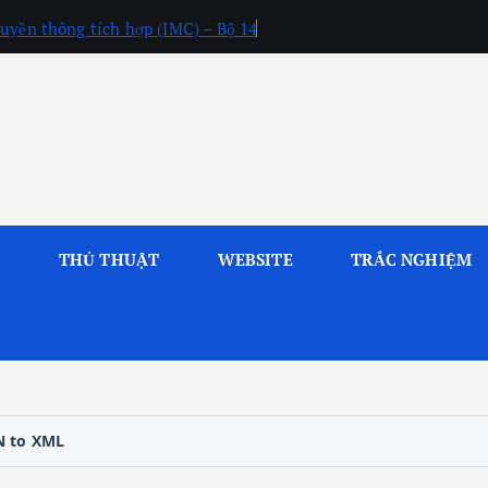
uyền thông tích hợp (IMC) – Bộ 14
L
THỦ THUẬT
WEBSITE
TRẮC NGHIỆM
N to XML