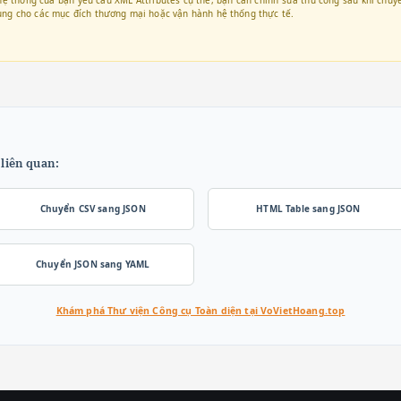
 dụng cho các mục đích thương mại hoặc vận hành hệ thống thực tế.
 liên quan:
Chuyển CSV sang JSON
HTML Table sang JSON
Chuyển JSON sang YAML
Khám phá Thư viện Công cụ Toàn diện tại VoVietHoang.top