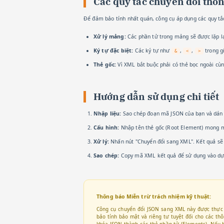
Các quy tắc chuyển đổi thô
Để đảm bảo tính nhất quán, công cụ áp dụng các quy tắ
Xử lý mảng:
Các phần tử trong mảng sẽ được lặp lại
Ký tự đặc biệt:
Các ký tự như
,
,
trong g
&
<
>
Thẻ gốc:
Vì XML bắt buộc phải có thẻ bọc ngoài cùng
Hướng dẫn sử dụng chi tiết
Nhập liệu:
Sao chép đoạn mã JSON của bạn và dán v
Cấu hình:
Nhập tên thẻ gốc (Root Element) mong m
Xử lý:
Nhấn nút "Chuyển đổi sang XML". Kết quả sẽ h
Sao chép:
Copy mã XML kết quả để sử dụng vào dự
Thông báo Miễn trừ trách nhiệm kỹ thuật:
Công cụ chuyển đổi JSON sang XML này được thực h
bảo tính bảo mật và riêng tư tuyệt đối cho các thô
khóa JSON thành các thẻ phần tử (Elements). Nếu h