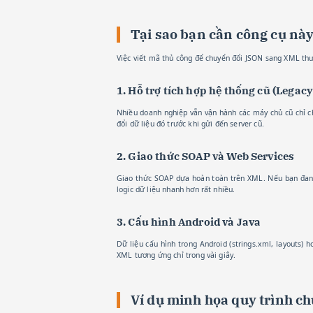
Tại sao bạn cần công cụ nà
Việc viết mã thủ công để chuyển đổi JSON sang XML thường
1. Hỗ trợ tích hợp hệ thống cũ (Legac
Nhiều doanh nghiệp vẫn vận hành các máy chủ cũ chỉ c
đổi dữ liệu đó trước khi gửi đến server cũ.
2. Giao thức SOAP và Web Services
Giao thức SOAP dựa hoàn toàn trên XML. Nếu bạn đang
logic dữ liệu nhanh hơn rất nhiều.
3. Cấu hình Android và Java
Dữ liệu cấu hình trong Android (strings.xml, layouts
XML tương ứng chỉ trong vài giây.
Ví dụ minh họa quy trình c