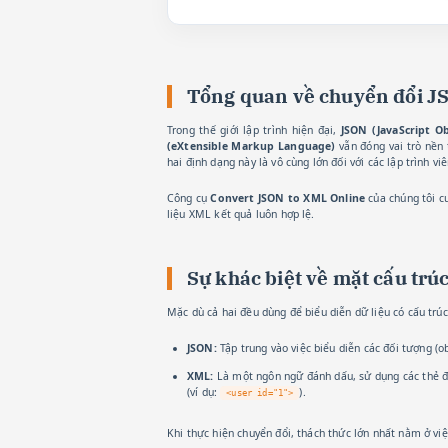
Tổng quan về chuyển đổi 
Trong thế giới lập trình hiện đại,
JSON (JavaScript O
(eXtensible Markup Language)
vẫn đóng vai trò nền 
hai định dạng này là vô cùng lớn đối với các lập trình vi
Công cụ
Convert JSON to XML Online
của chúng tôi cu
liệu XML kết quả luôn hợp lệ.
Sự khác biệt về mặt cấu tr
Mặc dù cả hai đều dùng để biểu diễn dữ liệu có cấu trúc
JSON:
Tập trung vào việc biểu diễn các đối tượng (ob
XML:
Là một ngôn ngữ đánh dấu, sử dụng các thẻ đó
(ví dụ:
).
<user id="1">
Khi thực hiện chuyển đổi, thách thức lớn nhất nằm ở vi