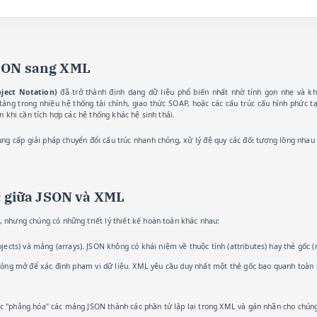
JSON sang XML
bject Notation)
đã trở thành định dạng dữ liệu phổ biến nhất nhờ tính gọn nhẹ và khả
tảng trong nhiều hệ thống tài chính, giao thức SOAP, hoặc các cấu trúc cấu hình phức t
ên khi cần tích hợp các hệ thống khác hệ sinh thái.
ng cấp giải pháp chuyển đổi cấu trúc nhanh chóng, xử lý đệ quy các đối tượng lồng nhau
úc giữa JSON và XML
, nhưng chúng có những triết lý thiết kế hoàn toàn khác nhau:
jects) và mảng (arrays). JSON không có khái niệm về thuộc tính (attributes) hay thẻ gốc (r
ng mở để xác định phạm vi dữ liệu. XML yêu cầu duy nhất một thẻ gốc bao quanh toàn b
ệc "phẳng hóa" các mảng JSON thành các phần tử lặp lại trong XML và gán nhãn cho chúng