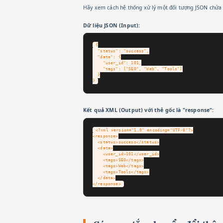
Hãy xem cách hệ thống xử lý một đối tượng JSON chứa
Dữ liệu JSON (Input):
{

  "status": "success",

  "data": {

    "user_id": 101,

    "tags": ["SEO", "Web", "Tools"]

  }

}
Kết quả XML (Output) với thẻ gốc là "response":
<?xml version="1.0" encoding="UTF-8"?>

<response>

  <status>success</status>

  <data>

    <user_id>101</user_id>

    <tags>SEO</tags>

    <tags>Web</tags>

    <tags>Tools</tags>

  </data>

</response>