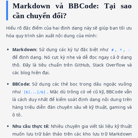
Markdown và BBCode: Tại sao
cần chuyển đổi?
Hiểu rõ đặc điểm của hai định dạng này sẽ giúp bạn tối ưu
hóa quy trình sản xuất nội dung của mình:
Markdown:
Sử dụng các ký tự đặc biệt như
,
,
#
*
-
để định dạng. Nó cực kỳ nhẹ và dễ đọc ngay cả ở dạng
thô. Đây là tiêu chuẩn trên GitHub, Stack Overflow và
các blog hiện đại.
BBCode:
Sử dụng các thẻ bọc trong dấu ngoặc vuông
như
. Mặc dù trông có vẻ cũ kỹ, BBCode vẫn
[b]...[/b]
là cách duy nhất để kiểm soát định dạng nội dung trên
hàng triệu diễn đàn chuyên sâu về kỹ thuật, gaming và
ô tô.
Nhu cầu thực tế:
Nhiều chuyên gia viết tài liệu kỹ thuật
muốn lưu trữ bản thảo trên các kho lưu trữ Markdown