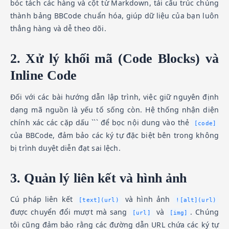
bóc tách các hàng và cột từ Markdown, tái cấu trúc chúng
thành bảng BBCode chuẩn hóa, giúp dữ liệu của bạn luôn
thẳng hàng và dễ theo dõi.
2. Xử lý khối mã (Code Blocks) và
Inline Code
Đối với các bài hướng dẫn lập trình, việc giữ nguyên định
dạng mã nguồn là yếu tố sống còn. Hệ thống nhận diện
chính xác các cặp dấu ``` để bọc nội dung vào thẻ
[code]
của BBCode, đảm bảo các ký tự đặc biệt bên trong không
bị trình duyệt diễn đạt sai lệch.
3. Quản lý liên kết và hình ảnh
Cú pháp liên kết
và hình ảnh
[text](url)
![alt](url)
được chuyển đổi mượt mà sang
và
. Chúng
[url]
[img]
tôi cũng đảm bảo rằng các đường dẫn URL chứa các ký tự