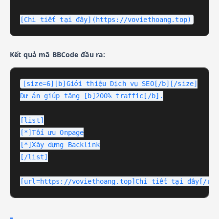
[Chi tiết tại đây](https://voviethoang.top)
Kết quả mã BBCode đầu ra:
[size=6][b]Giới thiệu Dịch vụ SEO[/b][/size]

Dự án giúp tăng [b]200% traffic[/b].

[list]

[*]Tối ưu Onpage

[*]Xây dựng Backlink

[/list]

[url=https://voviethoang.top]Chi tiết tại đây[/ur