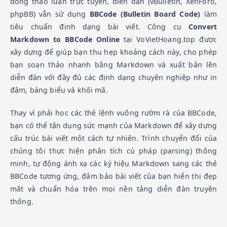
đồng thảo luận trực tuyến, diễn đàn (vBulletin, XenForo,
phpBB) vẫn sử dụng
BBCode (Bulletin Board Code)
làm
tiêu chuẩn định dạng bài viết. Công cụ
Convert
Markdown to BBCode Online
tại VoVietHoang.top được
xây dựng để giúp bạn thu hẹp khoảng cách này, cho phép
bạn soạn thảo nhanh bằng Markdown và xuất bản lên
diễn đàn với đầy đủ các định dạng chuyên nghiệp như in
đậm, bảng biểu và khối mã.
Thay vì phải học các thẻ lệnh vuông rườm rà của BBCode,
bạn có thể tận dụng sức mạnh của Markdown để xây dựng
cấu trúc bài viết một cách tự nhiên. Trình chuyển đổi của
chúng tôi thực hiện phân tích cú pháp (parsing) thông
minh, tự động ánh xạ các ký hiệu Markdown sang các thẻ
BBCode tương ứng, đảm bảo bài viết của bạn hiển thị đẹp
mắt và chuẩn hóa trên mọi nền tảng diễn đàn truyền
thống.