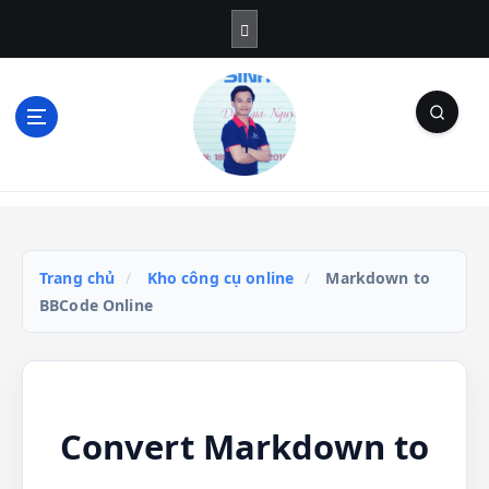
S
k
i
p
t
o
c
o
Blog Cá Nhân | SEO | Marketing | Thủ Thuật
n
t
e
n
Trang chủ
/
Kho công cụ online
/
Markdown to
t
BBCode Online
Convert Markdown to