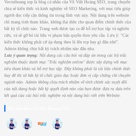
Voviethoang.top là blog cá nhân của Võ Việt Hoàng SEO, trang chuyên
chia sẻ kiến thức và kinh nghiệm về SEO Marketing, với mục tiêu giúp
người đọc tiếp cận thông tin trong lĩnh vực này. Nội dung trên website
chỉ mang tính tham khảo, không đại diện cho quan điểm chính thức của
bất kỳ tổ chức nào. Trang web được tạo ra để hỗ trợ học tập và nghiên
cứu, và sẽ gỡ bỏ tài liệu vi phạm bản quyền theo yêu cầu. Lưu ý: "Các
kiến thức không phải cứ áp dụng theo là lên top hay gì đâu nhé”.
Admin không chịu bất kỳ trách nhiệm nào đâu nha.
Lưu ý quan trọng:
Nội dung các câu hỏi và đáp án trong các bộ trắc
nghiệm thuộc danh mục "Trắc nghiệm online" được xây dựng với mục
tiêu tham khảo và hỗ trợ học tập. Đây không phải là tài liệu chính thức
hay đề thi từ bất kỳ tổ chức giáo dục hoặc đơn vị cấp chứng chỉ chuyên
ngành nào.
Admin không chịu trách nhiệm về tính chính xác tuyệt đối
của nội dung hoặc bất kỳ quyết định nào của bạn được đưa ra dựa trên
kết quả của các bài trắc nghiệm
và nội dung bài viết trên Website.
Hệ sinh thái Võ Việt Hoàng SEO