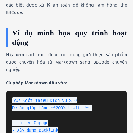
đặc biệt được xử lý an toàn để không làm hỏng thẻ
BBCode.
Ví dụ minh họa quy trình hoạt
động
Hãy xem cách một đoạn nội dung giới thiệu sản phẩm
được chuyển hóa từ Markdown sang BBCode chuyên
nghiệp.
Cú pháp Markdown đầu vào:
### Giới thiệu Dịch vụ SEO

Dự án giúp tăng **200% traffic**.

- Tối ưu Onpage

- Xây dựng Backlink
