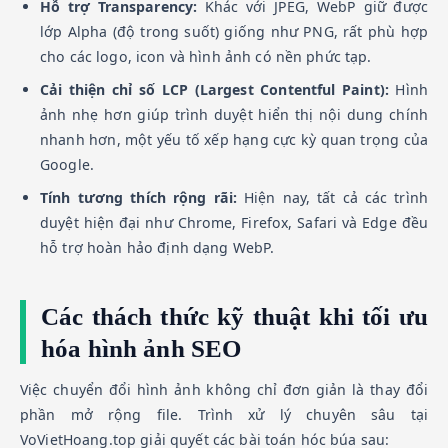
Hỗ trợ Transparency:
Khác với JPEG, WebP giữ được
lớp Alpha (độ trong suốt) giống như PNG, rất phù hợp
cho các logo, icon và hình ảnh có nền phức tạp.
Cải thiện chỉ số LCP (Largest Contentful Paint):
Hình
ảnh nhẹ hơn giúp trình duyệt hiển thị nội dung chính
nhanh hơn, một yếu tố xếp hạng cực kỳ quan trọng của
Google.
Tính tương thích rộng rãi:
Hiện nay, tất cả các trình
duyệt hiện đại như Chrome, Firefox, Safari và Edge đều
hỗ trợ hoàn hảo định dạng WebP.
Các thách thức kỹ thuật khi tối ưu
hóa hình ảnh SEO
Việc chuyển đổi hình ảnh không chỉ đơn giản là thay đổi
phần mở rộng file. Trình xử lý chuyên sâu tại
VoVietHoang.top giải quyết các bài toán hóc búa sau: