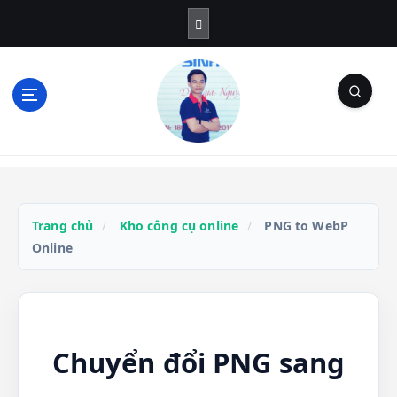
S
k
i
p
t
o
c
o
Blog Cá Nhân | SEO | Marketing | Thủ Thuật
n
t
e
n
Trang chủ
/
Kho công cụ online
/
PNG to WebP
t
Online
Chuyển đổi PNG sang