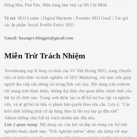
Đông Hòa, Phú Yên. Hiện đang làm việc tại Hồ Chí Minh.
Vị trí:
SEO Leader | Digital Marketer | Founder SEO GenZ | Tác giả
các ấn phẩm Social Profile Entity SEO
Gmail:
hoangvv.blogger@gmail.com
Miễn Trừ Trách Nhiệm
Voviethoang.top là blog cá nhân của Võ Việt Hoàng SEO, trang chuyên
chia sẻ kiến thức và kinh nghiệm về SEO Marketing, với mục tiêu giúp
người đọc tiếp cận thông tin trong lĩnh vực này. Nội dung trên website
chỉ mang tính tham khảo, không đại diện cho quan điểm chính thức của
bất kỳ tổ chức nào. Trang web được tạo ra để hỗ trợ học tập và nghiên
cứu, và sẽ gỡ bỏ tài liệu vi phạm bản quyền theo yêu cầu. Lưu ý: "Các
kiến thức không phải cứ áp dụng theo là lên top hay gì đâu nhé”.
Admin không chịu bất kỳ trách nhiệm nào đâu nha.
Lưu ý quan trọng:
Nội dung các câu hỏi và đáp án trong các bộ trắc
nghiệm thuộc danh mục "Trắc nghiệm online" được xây dựng với mục