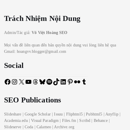
Trách Nhiệm Nội Dung
Admin/Tác giả:
Võ Việt Hoàng SEO
Mọi vấn đề liên quan đến bản quyền nội dung vui lòng liên hệ qua
Gmail: hoangvv.blogger@gmail.com
Social
F
I
X
Y
T
B
S
T
L
P
F
T
a
n
o
h
l
p
i
i
i
l
u
c
s
u
r
u
o
k
n
n
i
m
SEO Publications
e
t
T
e
e
t
T
k
t
c
b
b
a
u
a
s
i
o
e
e
k
l
o
g
b
d
k
f
k
d
r
r
r
Slideshare
|
Google Scholar
|
Issuu
|
Fliphtml5
|
Pubhtml5
|
Anyflip
|
o
r
e
s
y
y
I
e
Academia.edu
|
Visual Paradigm
|
Files.fm
|
Scribd
|
Behance
|
k
a
n
s
Slideserve
|
Coda
|
Calameo
|
Archive.org