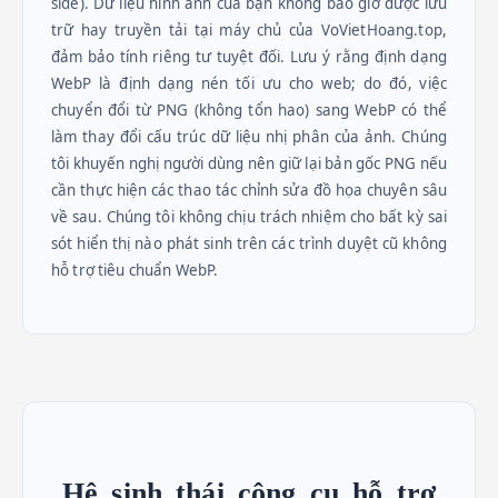
side). Dữ liệu hình ảnh của bạn không bao giờ được lưu
trữ hay truyền tải tại máy chủ của VoVietHoang.top,
đảm bảo tính riêng tư tuyệt đối. Lưu ý rằng định dạng
WebP là định dạng nén tối ưu cho web; do đó, việc
chuyển đổi từ PNG (không tổn hao) sang WebP có thể
làm thay đổi cấu trúc dữ liệu nhị phân của ảnh. Chúng
tôi khuyến nghị người dùng nên giữ lại bản gốc PNG nếu
cần thực hiện các thao tác chỉnh sửa đồ họa chuyên sâu
về sau. Chúng tôi không chịu trách nhiệm cho bất kỳ sai
sót hiển thị nào phát sinh trên các trình duyệt cũ không
hỗ trợ tiêu chuẩn WebP.
Hệ sinh thái công cụ hỗ trợ