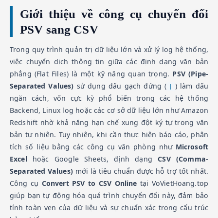
Giới thiệu về công cụ chuyển đổi
PSV sang CSV
Trong quy trình quản trị dữ liệu lớn và xử lý log hệ thống,
việc chuyển dịch thông tin giữa các định dạng văn bản
phẳng (Flat Files) là một kỹ năng quan trọng.
PSV (Pipe-
Separated Values)
sử dụng dấu gạch đứng (
) làm dấu
|
ngăn cách, vốn cực kỳ phổ biến trong các hệ thống
Backend, Linux log hoặc các cơ sở dữ liệu lớn như Amazon
Redshift nhờ khả năng hạn chế xung đột ký tự trong văn
bản tự nhiên. Tuy nhiên, khi cần thực hiện báo cáo, phân
tích số liệu bằng các công cụ văn phòng như
Microsoft
Excel
hoặc Google Sheets, định dạng
CSV (Comma-
Separated Values)
mới là tiêu chuẩn được hỗ trợ tốt nhất.
Công cụ
Convert PSV to CSV Online
tại VoVietHoang.top
giúp bạn tự động hóa quá trình chuyển đổi này, đảm bảo
tính toàn vẹn của dữ liệu và sự chuẩn xác trong cấu trúc