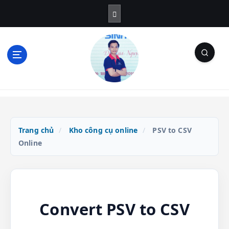
S
k
i
p
t
o
c
o
Blog Cá Nhân | SEO | Marketing | Thủ Thuật
n
t
e
n
Trang chủ
/
Kho công cụ online
/
PSV to CSV
t
Online
Convert PSV to CSV