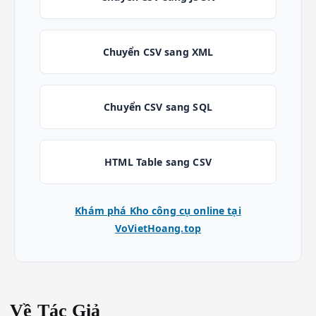
Chuyển CSV sang XML
Chuyển CSV sang SQL
HTML Table sang CSV
Khám phá Kho công cụ online tại
VoVietHoang.top
Về Tác Giả