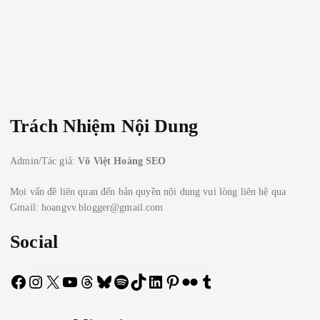
Trách Nhiệm Nội Dung
Admin/Tác giả:
Võ Việt Hoàng SEO
Mọi vấn đề liên quan đến bản quyền nội dung vui lòng liên hệ qua
Gmail: hoangvv.blogger@gmail.com
Social
F
I
X
Y
T
B
S
T
L
P
F
T
a
n
o
h
l
p
i
i
i
l
u
c
s
u
r
u
o
k
n
n
i
m