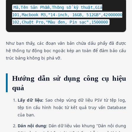
Mã,Tên Sản Phẩm,Thông số kỹ thuật,Giá

101,Macbook M3,"14-inch, 16GB, 512GB",42000000

102,Chuột Pro,"Màu đen, Pin sạc",1500000
Như bạn thấy, các đoạn văn bản chứa dấu phẩy đã được
hệ thống tự động bọc ngoặc kép an toàn để đảm bảo cấu
trúc bảng không bị phá vỡ.
Hướng dẫn sử dụng công cụ hiệu
quả
Lấy dữ liệu:
Sao chép vùng dữ liệu PSV từ tệp log,
tệp tin cấu hình hoặc từ kết quả truy vấn Database
của bạn.
Dán nội dung:
Dán dữ liệu vào khung "Dán nội dung