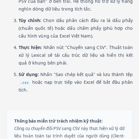
PSV của bạn" ở bên trái. Hệ thống hỗ trợ xử lý hàng
nghìn dòng dữ liệu trong tích tắc.
Tùy chỉnh:
Chọn dấu phân cách đầu ra là dấu phẩy
(chuẩn quốc tế) hoặc dấu chấm phẩy (phù hợp cho
cấu hình vùng của Excel Việt Nam).
Thực hiện:
Nhấn nút "Chuyển sang CSV". Thuật toán
xử lý Lexical sẽ tái cấu trúc dữ liệu và hiển thị kết
quả ở khung bên phải.
Sử dụng:
Nhấn "Sao chép kết quả" và lưu thành tệp
hoặc nạp trực tiếp vào Excel để bắt đầu phân
.csv
tích.
Thông báo miễn trừ trách nhiệm kỹ thuật:
Công cụ chuyển đổi PSV sang CSV này thực hiện xử lý dữ
liệu hoàn toàn tại trình duyệt của người dùng (Client-