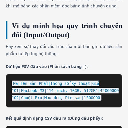
khi mở bằng các phần mềm đọc bảng tính chuyên dụng.
Ví dụ minh họa quy trình chuyển
đổi (Input/Output)
Hãy xem sự thay đổi cấu trúc của một bản ghi dữ liệu sản
phẩm từ tệp log hệ thống.
Dữ liệu PSV đầu vào (Phân tách bằng |):
Mã|Tên Sản Phẩm|Thông số kỹ thuật|Giá

101|Macbook M3|'14-inch, 16GB, 512GB'|42000000

102|Chuột Pro|Màu đen, Pin sạc|1500000
Kết quả định dạng CSV đầu ra (Dùng dấu phẩy):