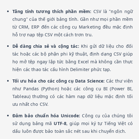
Tăng tính tương thích phần mềm:
CSV là "ngôn ngữ
chung" của thế giới bảng tính. Gần như mọi phần mềm
từ CRM, ERP đến các công cụ Marketing đều mặc định
hỗ trợ nạp tệp CSV một cách trơn tru.
Dễ dàng chia sẻ và cộng tác:
Khi gửi dữ liệu cho đối
tác hoặc các bộ phận phi kỹ thuật, định dạng CSV giúp
họ mở tệp ngay lập tức bằng Excel mà không cần thực
hiện các thao tác cấu hình Delimiter phức tạp.
Tối ưu hóa cho các công cụ Data Science:
Các thư viện
như Pandas (Python) hoặc các công cụ BI (Power BI,
Tableau) thường có các hàm nạp dữ liệu mặc định tối
ưu nhất cho CSV.
Đảm bảo chuẩn hóa Unicode:
Công cụ của chúng tôi
sử dụng bảng mã
UTF-8
, giúp mọi ký tự Tiếng Việt có
dấu luôn được bảo toàn sắc nét sau khi chuyển dịch.