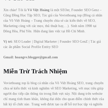
Xin chào! Tôi là
Võ Việt Hoàng
là một SEOer, Founder SEO Genz –
Cộng Đồng Học Tập SEO, Tác giả của Voviethoang.top (Blog cá nhân
của Võ Việt Hoàng – Trang chuyên chia sẻ các kiến thức về SEO,
Marketing cùng với các mẹo, thủ thuật hay,…). Sinh năm 1998 tại
Đông Hòa, Phú Yên. Hiện đang làm việc tại Hồ Chí Minh.
Vị trí:
SEO Leader | Digital Marketer | Founder SEO GenZ | Tác giả
các ấn phẩm Social Profile Entity SEO
Gmail:
hoangvv.blogger@gmail.com
Miễn Trừ Trách Nhiệm
Voviethoang.top là blog cá nhân của Võ Việt Hoàng SEO, trang chuyên
chia sẻ kiến thức và kinh nghiệm về SEO Marketing, với mục tiêu giúp
người đọc tiếp cận thông tin trong lĩnh vực này. Nội dung trên website
chỉ mang tính tham khảo, không đại diện cho quan điểm chính thức của
bất kỳ tổ chức nào. Trang web được tạo ra để hỗ trợ học tập và nghiên