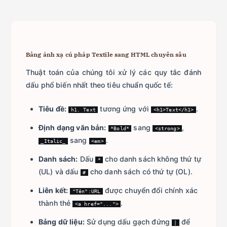
Bảng ánh xạ cú pháp Textile sang HTML chuyên sâu
Thuật toán của chúng tôi xử lý các quy tắc đánh
dấu phổ biến nhất theo tiêu chuẩn quốc tế:
Tiêu đề:
tương ứng với
.
h1. Text
<h1>Text</h1>
Định dạng văn bản:
sang
,
*Bold*
<strong>
sang
.
_Italic_
<em>
Danh sách:
Dấu
cho danh sách không thứ tự
*
(UL) và dấu
cho danh sách có thứ tự (OL).
#
Liên kết:
được chuyển đổi chính xác
"Tên":URL
thành thẻ
.
<a href="...">
Bảng dữ liệu:
Sử dụng dấu gạch đứng
để
|