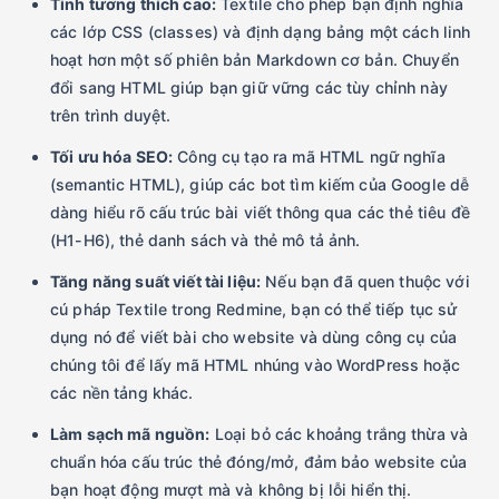
Tính tương thích cao:
Textile cho phép bạn định nghĩa
các lớp CSS (classes) và định dạng bảng một cách linh
hoạt hơn một số phiên bản Markdown cơ bản. Chuyển
đổi sang HTML giúp bạn giữ vững các tùy chỉnh này
trên trình duyệt.
Tối ưu hóa SEO:
Công cụ tạo ra mã HTML ngữ nghĩa
(semantic HTML), giúp các bot tìm kiếm của Google dễ
dàng hiểu rõ cấu trúc bài viết thông qua các thẻ tiêu đề
(H1-H6), thẻ danh sách và thẻ mô tả ảnh.
Tăng năng suất viết tài liệu:
Nếu bạn đã quen thuộc với
cú pháp Textile trong Redmine, bạn có thể tiếp tục sử
dụng nó để viết bài cho website và dùng công cụ của
chúng tôi để lấy mã HTML nhúng vào WordPress hoặc
các nền tảng khác.
Làm sạch mã nguồn:
Loại bỏ các khoảng trắng thừa và
chuẩn hóa cấu trúc thẻ đóng/mở, đảm bảo website của
bạn hoạt động mượt mà và không bị lỗi hiển thị.