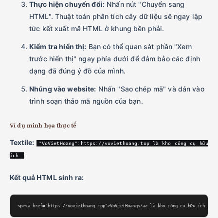
Thực hiện chuyển đổi:
Nhấn nút "Chuyển sang
HTML". Thuật toán phân tích cây dữ liệu sẽ ngay lập
tức kết xuất mã HTML ở khung bên phải.
Kiểm tra hiển thị:
Bạn có thể quan sát phần "Xem
trước hiển thị" ngay phía dưới để đảm bảo các định
dạng đã đúng ý đồ của mình.
Nhúng vào website:
Nhấn "Sao chép mã" và dán vào
trình soạn thảo mã nguồn của bạn.
Ví dụ minh họa thực tế
Textile:
"VoVietHoang":https://voviethoang.top là kho công cụ hữu
ích.
Kết quả HTML sinh ra:
<p><a href="https://voviethoang.top">VoVietHoang</a> là kho công cụ hữu ích.</p>