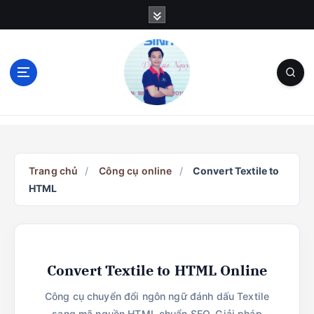
S
k
i
p
t
o
c
Blog Cá Nhân | SEO | Marketing | Thủ Thuật
o
n
t
e
Trang chủ
/
Công cụ online
/
Convert Textile to
n
HTML
t
Convert Textile to HTML Online
Công cụ chuyển đổi ngôn ngữ đánh dấu Textile
sang mã nguồn HTML chuẩn SEO. Giải pháp