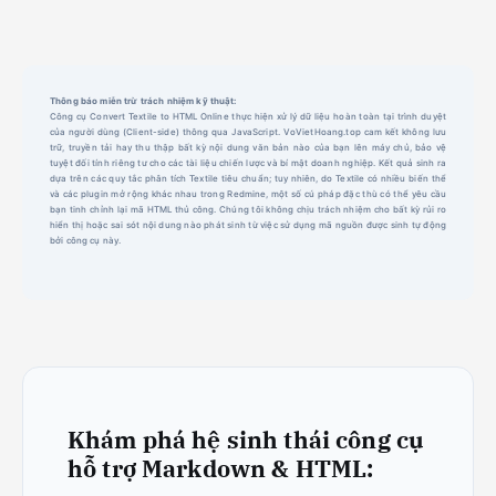
Thông báo miễn trừ trách nhiệm kỹ thuật:
Công cụ Convert Textile to HTML Online thực hiện xử lý dữ liệu hoàn toàn tại trình duyệt
của người dùng (Client-side) thông qua JavaScript. VoVietHoang.top cam kết không lưu
trữ, truyền tải hay thu thập bất kỳ nội dung văn bản nào của bạn lên máy chủ, bảo vệ
tuyệt đối tính riêng tư cho các tài liệu chiến lược và bí mật doanh nghiệp. Kết quả sinh ra
dựa trên các quy tắc phân tích Textile tiêu chuẩn; tuy nhiên, do Textile có nhiều biến thể
và các plugin mở rộng khác nhau trong Redmine, một số cú pháp đặc thù có thể yêu cầu
bạn tinh chỉnh lại mã HTML thủ công. Chúng tôi không chịu trách nhiệm cho bất kỳ rủi ro
hiển thị hoặc sai sót nội dung nào phát sinh từ việc sử dụng mã nguồn được sinh tự động
bởi công cụ này.
Khám phá hệ sinh thái công cụ
hỗ trợ Markdown & HTML: