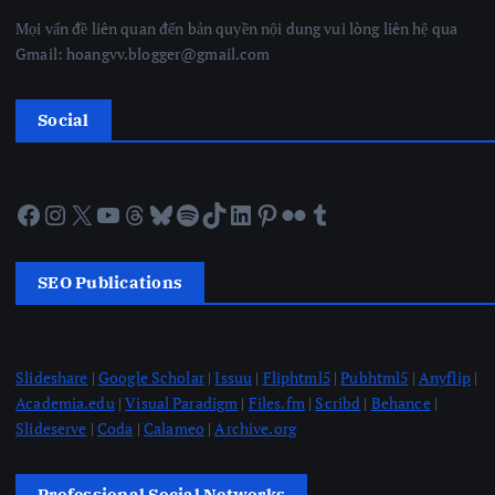
Mọi vấn đề liên quan đến bản quyền nội dung vui lòng liên hệ qua
Gmail: hoangvv.blogger@gmail.com
Social
Facebook
Instagram
X
YouTube
Threads
Bluesky
Spotify
TikTok
LinkedIn
Pinterest
Flickr
Tumblr
SEO Publications
Slideshare
|
Google Scholar
|
Issuu
|
Fliphtml5
|
Pubhtml5
|
Anyflip
|
Academia.edu
|
Visual Paradigm
|
Files.fm
|
Scribd
|
Behance
|
Slideserve
|
Coda
|
Calameo
|
Archive.org
Professional Social Networks