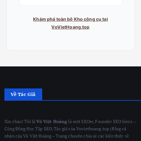
Khám phá toàn bộ Kho công cụ tại
VoVietHoang.top
Về Tác Giả
Xin chào! Tôi là
Võ Việt Hoàng
là một SEOer, Founder SEO Genz –
Cộng Đồng Học Tập SEO, Tác giả của Voviethoang.top (Blog cá
nhân của Võ Việt Hoàng – Trang chuyên chia sẻ các kiến thức về