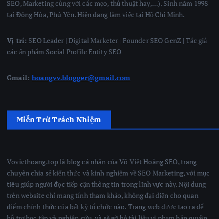
SEO, Marketing cùng với các mẹo, thủ thuật hay,…). Sinh năm 1998
tại Đông Hòa, Phú Yên. Hiện đang làm việc tại Hồ Chí Minh.
Vị trí:
SEO Leader | Digital Marketer | Founder SEO GenZ | Tác giả
các ấn phẩm Social Profile Entity SEO
Gmail:
hoangvv.blogger@gmail.com
Miễn Trừ Trách Nhiệm
Voviethoang.top là blog cá nhân của Võ Việt Hoàng SEO, trang
chuyên chia sẻ kiến thức và kinh nghiệm về SEO Marketing, với mục
tiêu giúp người đọc tiếp cận thông tin trong lĩnh vực này. Nội dung
trên website chỉ mang tính tham khảo, không đại diện cho quan
điểm chính thức của bất kỳ tổ chức nào. Trang web được tạo ra để
hỗ trợ học tập và nghiên cứu, và sẽ gỡ bỏ tài liệu vi phạm bản quyền