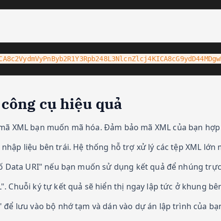
CA8c2VydmVyPnByb2R1Y3Rpb248L3NlcnZlcj4KICA8cG9ydD44MDgw
công cụ hiệu quả
mã XML bạn muốn mã hóa. Đảm bảo mã XML của bạn hợp lệ
hập liệu bên trái. Hệ thống hỗ trợ xử lý các tệp XML lớn
ố Data URI" nếu bạn muốn sử dụng kết quả để nhúng trực 
 Chuỗi ký tự kết quả sẽ hiển thị ngay lập tức ở khung bên 
để lưu vào bộ nhớ tạm và dán vào dự án lập trình của bạ