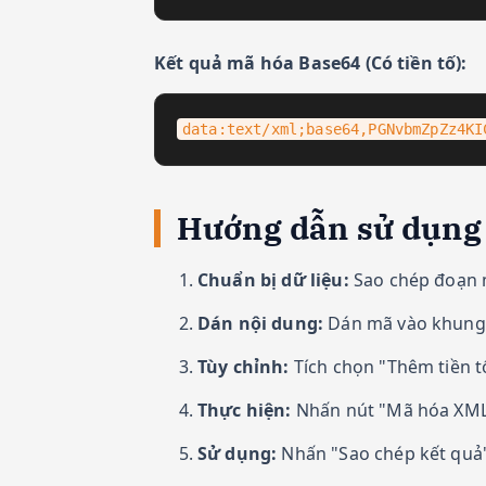
Kết quả mã hóa Base64 (Có tiền tố):
data:text/xml;base64,PGNvbmZpZz4KI
Hướng dẫn sử dụng 
Chuẩn bị dữ liệu:
Sao chép đoạn 
Dán nội dung:
Dán mã vào khung n
Tùy chỉnh:
Tích chọn "Thêm tiền t
Thực hiện:
Nhấn nút "Mã hóa XML".
Sử dụng:
Nhấn "Sao chép kết quả" 