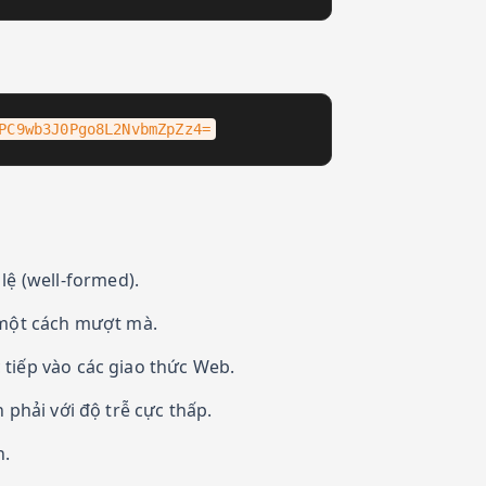
PC9wb3J0Pgo8L2NvbmZpZz4=
 (well-formed).
 một cách mượt mà.
tiếp vào các giao thức Web.
phải với độ trễ cực thấp.
n.