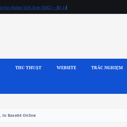
uyền thông tích hợp (IMC) – Bộ 14
L
THỦ THUẬT
WEBSITE
TRẮC NGHIỆM
 to Base64 Online