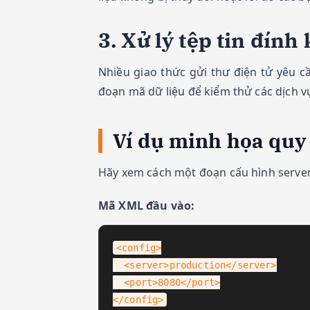
3. Xử lý tệp tin đín
Nhiều giao thức gửi thư điện tử yêu 
đoạn mã dữ liệu để kiểm thử các dịch 
Ví dụ minh họa quy
Hãy xem cách một đoạn cấu hình serve
Mã XML đầu vào:
<config>

  <server>production</server>

  <port>8080</port>

</config>