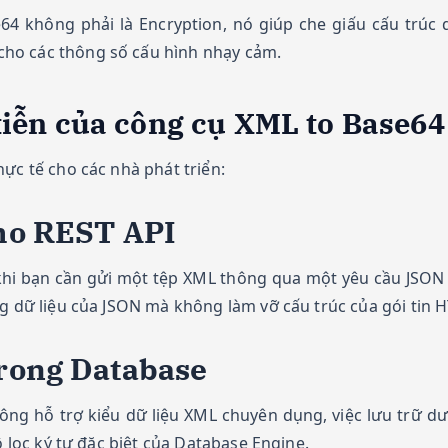
4 không phải là Encryption, nó giúp che giấu cấu trúc
cho các thông số cấu hình nhạy cảm.
tiễn của công cụ XML to Base64
ực tế cho các nhà phát triển:
cho REST API
i khi bạn cần gửi một tệp XML thông qua một yêu cầu JSO
g dữ liệu của JSON mà không làm vỡ cấu trúc của gói tin H
trong Database
không hỗ trợ kiểu dữ liệu XML chuyên dụng, việc lưu trữ
ộ lọc ký tự đặc biệt của Database Engine.