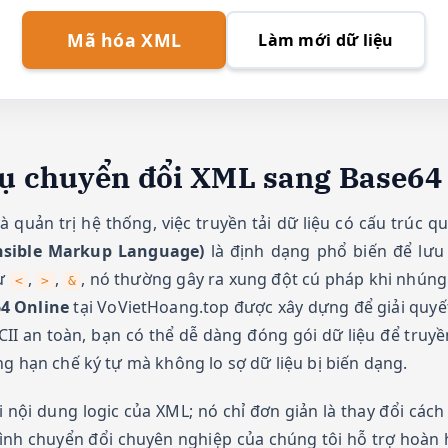
Mã hóa XML
Làm mới dữ liệu
 cụ chuyển đổi XML sang Base64
 quản trị hệ thống, việc truyền tải dữ liệu có cấu trúc
nsible Markup Language)
là định dạng phổ biến để lưu 
hư
,
,
, nó thường gây ra xung đột cú pháp khi nhúng
<
>
&
4 Online
tại VoVietHoang.top được xây dựng để giải quyế
II an toàn, bạn có thể dễ dàng đóng gói dữ liệu để truy
g hạn chế ký tự mà không lo sợ dữ liệu bị biến dạng.
nội dung logic của XML; nó chỉ đơn giản là thay đổi cách
rình chuyển đổi chuyên nghiệp của chúng tôi hỗ trợ hoà