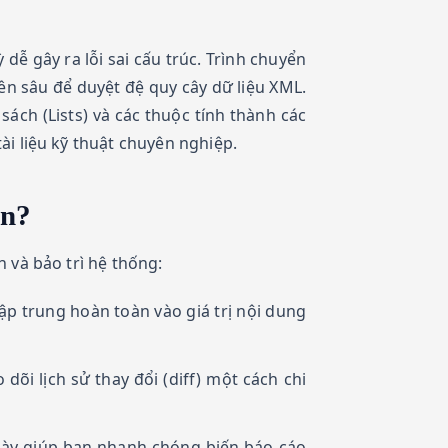
ễ gây ra lỗi sai cấu trúc. Trình chuyển
 sâu để duyệt đệ quy cây dữ liệu XML.
sách (Lists) và các thuộc tính thành các
i liệu kỹ thuật chuyên nghiệp.
wn?
 và bảo trì hệ thống:
 trung hoàn toàn vào giá trị nội dung
õi lịch sử thay đổi (diff) một cách chi
này giúp bạn nhanh chóng biến báo cáo