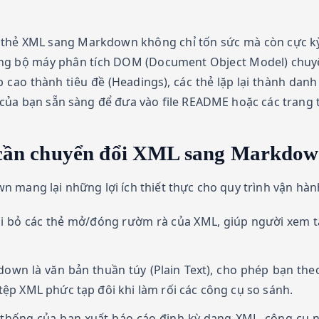
thẻ XML sang Markdown không chỉ tốn sức mà còn cực kỳ d
ụng bộ máy phân tích DOM (Document Object Model) chuyên
cao thành tiêu đề (Headings), các thẻ lặp lại thành danh 
của bạn sẵn sàng để đưa vào file README hoặc các trang tà
ên cần chuyển đổi XML sang Markdo
 mang lại những lợi ích thiết thực cho quy trình vận hành
 bỏ các thẻ mở/đóng rườm rà của XML, giúp người xem tập
wn là văn bản thuần túy (Plain Text), cho phép bạn theo d
tệp XML phức tạp đôi khi làm rối các công cụ so sánh.
thống của bạn xuất báo cáo định kỳ dạng XML, công cụ 