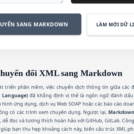
UYỂN SANG MARKDOWN
LÀM MỚI DỮ L
ụ chuyển đổi XML sang Markdown
hát triển phần mềm, việc chuyển dịch thông tin giữa các
p Language)
đã khẳng định vị thế là ngôn ngữ đánh dấu
u hình ứng dụng, dịch vụ Web SOAP hoặc các báo cáo doa
hông có các trình xem chuyên dụng. Ngược lại,
Markdow
n, dễ đọc và tương thích hoàn hảo với GitHub, GitLab. Côn
giúp bạn thu hẹp khoảng cách này, biến cấu trúc XML ph