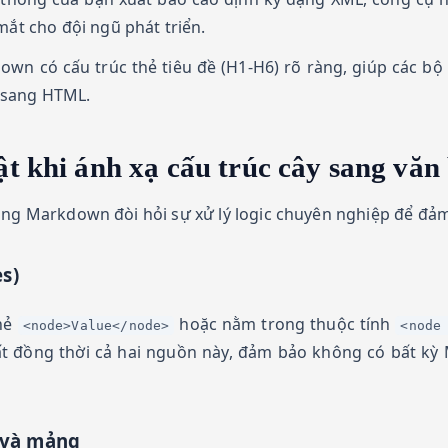
ắt cho đội ngũ phát triển.
wn có cấu trúc thẻ tiêu đề (H1-H6) rõ ràng, giúp các b
h sang HTML.
ật khi ánh xạ cấu trúc cây sang văn
ang Markdown đòi hỏi sự xử lý logic chuyên nghiệp để đảm
es)
thẻ
hoặc nằm trong thuộc tính
<node>Value</node>
<node
t đồng thời cả hai nguồn này, đảm bảo không có bất kỳ 
 và mảng