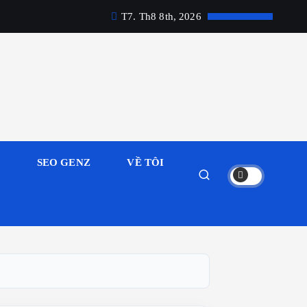
T7. Th8 8th, 2026
M
SEO GENZ
VỀ TÔI