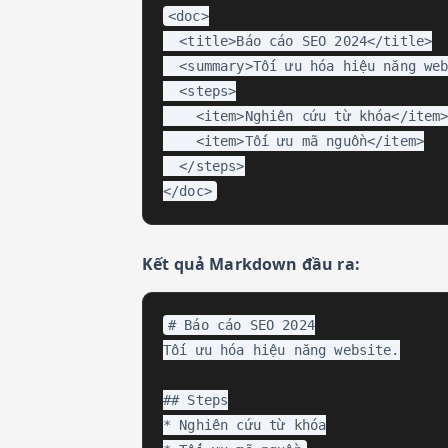
<doc>

  <title>Báo cáo SEO 2024</title>

  <summary>Tối ưu hóa hiệu năng web
  <steps>

    <item>Nghiên cứu từ khóa</item>
    <item>Tối ưu mã nguồn</item>

  </steps>

</doc>
Kết quả Markdown đầu ra:
# Báo cáo SEO 2024

Tối ưu hóa hiệu năng website.

## Steps

* Nghiên cứu từ khóa
