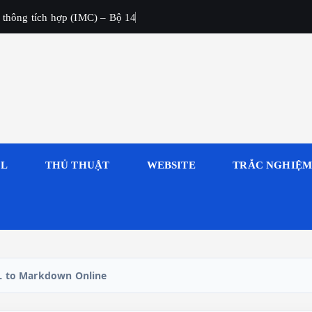
 thông tích hợp (IMC) – Bộ 14
OL
THỦ THUẬT
WEBSITE
TRẮC NGHIỆ
 to Markdown Online