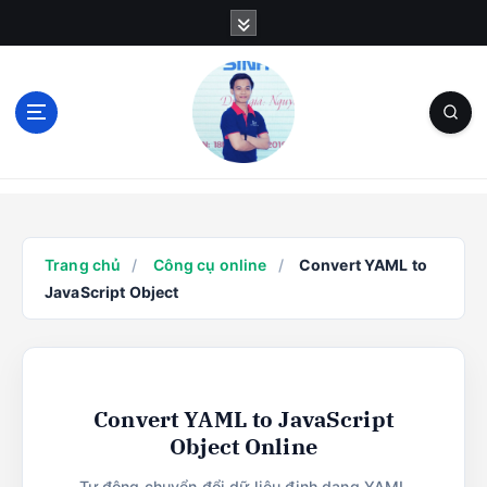
S
k
i
p
t
o
c
Blog Cá Nhân | SEO | Marketing | Thủ Thuật
o
n
t
e
Trang chủ
/
Công cụ online
/
Convert YAML to
n
JavaScript Object
t
Convert YAML to JavaScript
Object Online
Tự động chuyển đổi dữ liệu định dạng YAML