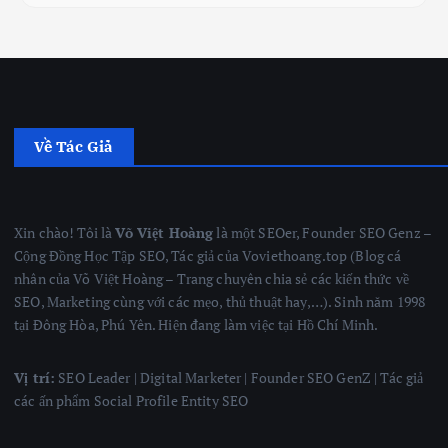
Về Tác Giả
Xin chào! Tôi là
Võ Việt Hoàng
là một SEOer, Founder SEO Genz –
Cộng Đồng Học Tập SEO, Tác giả của Voviethoang.top (Blog cá
nhân của Võ Việt Hoàng – Trang chuyên chia sẻ các kiến thức về
SEO, Marketing cùng với các mẹo, thủ thuật hay,…). Sinh năm 1998
tại Đông Hòa, Phú Yên. Hiện đang làm việc tại Hồ Chí Minh.
Vị trí:
SEO Leader | Digital Marketer | Founder SEO GenZ | Tác giả
các ấn phẩm Social Profile Entity SEO