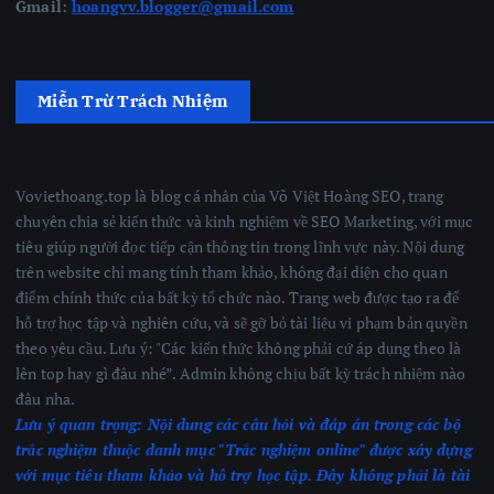
Gmail:
hoangvv.blogger@gmail.com
Miễn Trừ Trách Nhiệm
Voviethoang.top là blog cá nhân của Võ Việt Hoàng SEO, trang
chuyên chia sẻ kiến thức và kinh nghiệm về SEO Marketing, với mục
tiêu giúp người đọc tiếp cận thông tin trong lĩnh vực này. Nội dung
trên website chỉ mang tính tham khảo, không đại diện cho quan
điểm chính thức của bất kỳ tổ chức nào. Trang web được tạo ra để
hỗ trợ học tập và nghiên cứu, và sẽ gỡ bỏ tài liệu vi phạm bản quyền
theo yêu cầu. Lưu ý: "Các kiến thức không phải cứ áp dụng theo là
lên top hay gì đâu nhé”. Admin không chịu bất kỳ trách nhiệm nào
đâu nha.
Lưu ý quan trọng:
Nội dung các câu hỏi và đáp án trong các bộ
trắc nghiệm thuộc danh mục "Trắc nghiệm online" được xây dựng
với mục tiêu tham khảo và hỗ trợ học tập. Đây không phải là tài