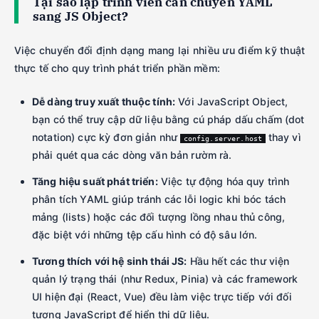
Tại sao lập trình viên cần chuyển YAML
sang JS Object?
Việc chuyển đổi định dạng mang lại nhiều ưu điểm kỹ thuật
thực tế cho quy trình phát triển phần mềm:
Dễ dàng truy xuất thuộc tính:
Với JavaScript Object,
bạn có thể truy cập dữ liệu bằng cú pháp dấu chấm (dot
notation) cực kỳ đơn giản như
thay vì
config.server.host
phải quét qua các dòng văn bản rườm rà.
Tăng hiệu suất phát triển:
Việc tự động hóa quy trình
phân tích YAML giúp tránh các lỗi logic khi bóc tách
mảng (lists) hoặc các đối tượng lồng nhau thủ công,
đặc biệt với những tệp cấu hình có độ sâu lớn.
Tương thích với hệ sinh thái JS:
Hầu hết các thư viện
quản lý trạng thái (như Redux, Pinia) và các framework
UI hiện đại (React, Vue) đều làm việc trực tiếp với đối
tượng JavaScript để hiển thị dữ liệu.