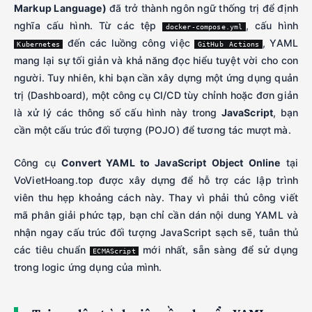
Markup Language)
đã trở thành ngôn ngữ thống trị để định
nghĩa cấu hình. Từ các tệp
, cấu hình
docker-compose.yml
đến các luồng công việc
, YAML
Kubernetes
GitHub Actions
mang lại sự tối giản và khả năng đọc hiểu tuyệt vời cho con
người. Tuy nhiên, khi bạn cần xây dựng một ứng dụng quản
trị (Dashboard), một công cụ CI/CD tùy chỉnh hoặc đơn giản
là xử lý các thông số cấu hình này trong
JavaScript
, bạn
cần một cấu trúc đối tượng (POJO) để tương tác mượt mà.
Công cụ
Convert YAML to JavaScript Object Online
tại
VoVietHoang.top được xây dựng để hỗ trợ các lập trình
viên thu hẹp khoảng cách này. Thay vì phải thủ công viết
mã phân giải phức tạp, bạn chỉ cần dán nội dung YAML và
nhận ngay cấu trúc đối tượng JavaScript sạch sẽ, tuân thủ
các tiêu chuẩn
mới nhất, sẵn sàng để sử dụng
ECMAScript
trong logic ứng dụng của mình.