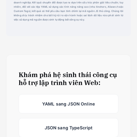
doanh nghiệp. Kết quả chuyển đổi được tạo ra dựa trên cấu trúc phân giải tiêu chuẩn; tuy
nhiên, đối với các tệp YAML sử dụng các tính năng nâng cao (như Anchors, Aliases hoặc
Custom Tags), kết quả có thể yêu cầu bạn tinh chỉnh lại mã nguồn JS thủ công. Chúng tôi
không chịu trách nhiệm cho bất kỳ rủi ro vận hành hoặc sai lệch dữ liệu nào phát sinh từ
việc sử dụng mã nguồn được sinh tự động bởi công cụ này.
Khám phá hệ sinh thái công cụ
hỗ trợ lập trình viên Web:
YAML sang JSON Online
JSON sang TypeScript