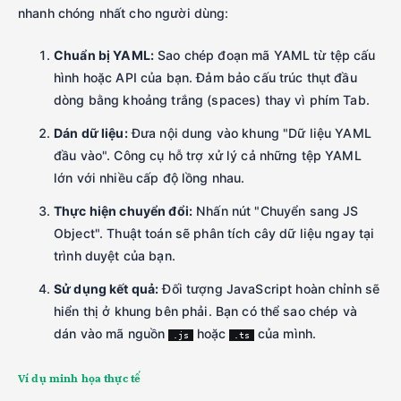
nhanh chóng nhất cho người dùng:
Chuẩn bị YAML:
Sao chép đoạn mã YAML từ tệp cấu
hình hoặc API của bạn. Đảm bảo cấu trúc thụt đầu
dòng bằng khoảng trắng (spaces) thay vì phím Tab.
Dán dữ liệu:
Đưa nội dung vào khung "Dữ liệu YAML
đầu vào". Công cụ hỗ trợ xử lý cả những tệp YAML
lớn với nhiều cấp độ lồng nhau.
Thực hiện chuyển đổi:
Nhấn nút "Chuyển sang JS
Object". Thuật toán sẽ phân tích cây dữ liệu ngay tại
trình duyệt của bạn.
Sử dụng kết quả:
Đối tượng JavaScript hoàn chỉnh sẽ
hiển thị ở khung bên phải. Bạn có thể sao chép và
dán vào mã nguồn
hoặc
của mình.
.js
.ts
Ví dụ minh họa thực tế