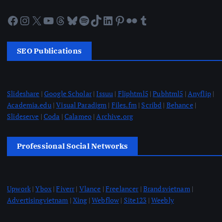
Facebook
Instagram
X
YouTube
Threads
Bluesky
Spotify
TikTok
LinkedIn
Pinterest
Flickr
Tumblr
SEO Publications
Slideshare
|
Google Scholar
|
Issuu
|
Fliphtml5
|
Pubhtml5
|
Anyflip
|
Academia.edu
|
Visual Paradigm
|
Files.fm
|
Scribd
|
Behance
|
Slideserve
|
Coda
|
Calameo
|
Archive.org
Professional Social Networks
Upwork
|
Ybox
|
Fiverr
|
Vlance
|
Freelancer
|
Brandsvietnam
|
Advertisingvietnam
|
Xing
|
Webflow
|
Site123
|
Weebly