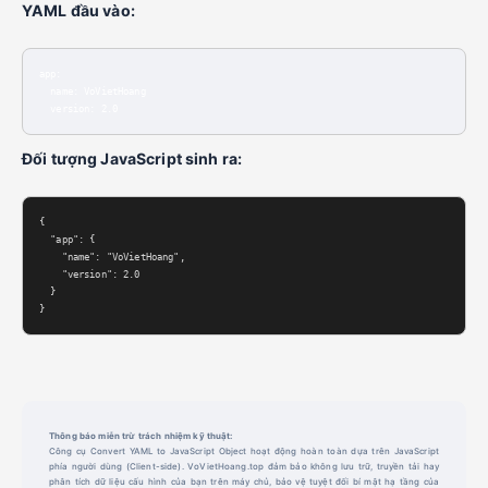
YAML đầu vào:
app:

  name: VoVietHoang

  version: 2.0
Đối tượng JavaScript sinh ra:
{

  "app": {

    "name": "VoVietHoang",

    "version": 2.0

  }

}
Thông báo miễn trừ trách nhiệm kỹ thuật:
Công cụ Convert YAML to JavaScript Object hoạt động hoàn toàn dựa trên JavaScript
phía người dùng (Client-side). VoVietHoang.top đảm bảo không lưu trữ, truyền tải hay
phân tích dữ liệu cấu hình của bạn trên máy chủ, bảo vệ tuyệt đối bí mật hạ tầng của