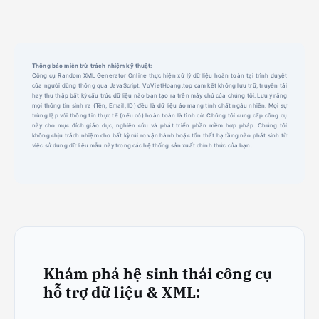
Thông báo miễn trừ trách nhiệm kỹ thuật:
Công cụ Random XML Generator Online thực hiện xử lý dữ liệu hoàn toàn tại trình duyệt
của người dùng thông qua JavaScript. VoVietHoang.top cam kết không lưu trữ, truyền tải
hay thu thập bất kỳ cấu trúc dữ liệu nào bạn tạo ra trên máy chủ của chúng tôi. Lưu ý rằng
mọi thông tin sinh ra (Tên, Email, ID) đều là dữ liệu ảo mang tính chất ngẫu nhiên. Mọi sự
trùng lặp với thông tin thực tế (nếu có) hoàn toàn là tình cờ. Chúng tôi cung cấp công cụ
này cho mục đích giáo dục, nghiên cứu và phát triển phần mềm hợp pháp. Chúng tôi
không chịu trách nhiệm cho bất kỳ rủi ro vận hành hoặc tổn thất hạ tầng nào phát sinh từ
việc sử dụng dữ liệu mẫu này trong các hệ thống sản xuất chính thức của bạn.
Khám phá hệ sinh thái công cụ
hỗ trợ dữ liệu & XML: