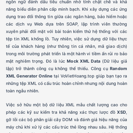
ngôn ngữ đánh dấu tiêu chuẩn nhờ tính chặt chẽ và khả
năng biểu diễn phân cấp minh bạch. Khi xây dựng các ứng
dụng trao đổi thông tin giữa các ngân hàng, bảo hiểm hoặc
các dịch vụ Web dựa trên SOAP, lập trình viên thường
xuyên phải đối mặt với bài toán kiểm thử hệ thống với các
tệp tin XML khổng lồ. Tuy nhiên, việc sử dụng dữ liệu thực
tế của khách hàng (như thông tin cá nhân, mã giao dịch)
trong môi trường phát triển là một hành vi tiềm ẩn rủi ro bảo
mật nghiêm trọng. Đó là lúc
Mock XML Data
(Dữ liệu giả
lập) trở thành công cụ không thể thiếu. Công cụ
Random
XML Generator Online
tại VoVietHoang.top giúp bạn tạo ra
những tệp XML có cấu trúc hoàn chỉnh nhưng nội dung hoàn
toàn ngẫu nhiên.
Việc sở hữu một bộ dữ liệu XML mẫu chất lượng cao cho
phép các kỹ sư kiểm tra khả năng xác thực lược đồ
XSD
,
gỡ lỗi các bộ phân giải cây DOM và đánh giá hiệu năng của
máy chủ khi xử lý các cấu trúc thẻ lồng nhau sâu. Hệ thống