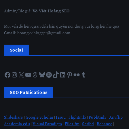
Admin/Tác giả:
Võ Việt Hoàng SEO
Mọi vấn đề liên quan đến bản quyền nội dung vui lòng liên hệ qua
Gmail: hoangvv.blogger@gmail.com
Social
Facebook
Instagram
X
YouTube
Threads
Bluesky
Spotify
TikTok
LinkedIn
Pinterest
Flickr
Tumblr
SEO Publications
Slideshare
|
Google Scholar
|
Issuu
|
Fliphtml5
|
Pubhtml5
|
Anyflip
|
Academia.edu
|
Visual Paradigm
|
Files.fm
|
Scribd
|
Behance
|