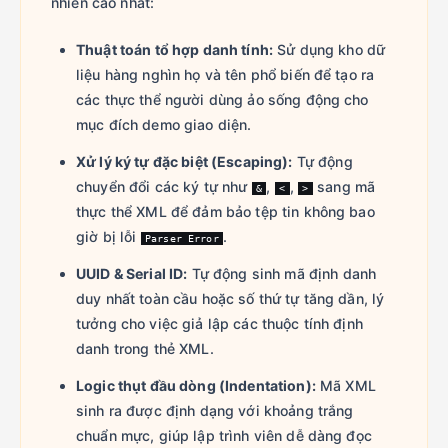
nhiên cao nhất:
Thuật toán tổ hợp danh tính:
Sử dụng kho dữ
liệu hàng nghìn họ và tên phổ biến để tạo ra
các thực thể người dùng ảo sống động cho
mục đích demo giao diện.
Xử lý ký tự đặc biệt (Escaping):
Tự động
chuyển đổi các ký tự như
,
,
sang mã
&
<
>
thực thể XML để đảm bảo tệp tin không bao
giờ bị lỗi
.
Parser Error
UUID & Serial ID:
Tự động sinh mã định danh
duy nhất toàn cầu hoặc số thứ tự tăng dần, lý
tưởng cho việc giả lập các thuộc tính định
danh trong thẻ XML.
Logic thụt đầu dòng (Indentation):
Mã XML
sinh ra được định dạng với khoảng trắng
chuẩn mực, giúp lập trình viên dễ dàng đọc