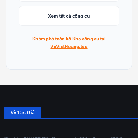
Xem tất cả công cụ
Khám phá toàn bộ Kho công cụ tại
VoVietHoang.top
Về Tác Giả