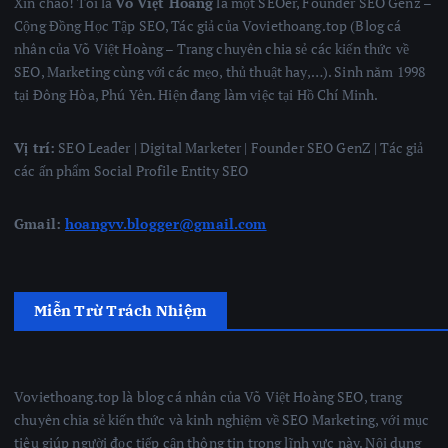
Xin chào! Tôi là
Võ Việt Hoàng
là một SEOer, Founder SEO Genz –
Cộng Đồng Học Tập SEO, Tác giả của Voviethoang.top (Blog cá
nhân của Võ Việt Hoàng – Trang chuyên chia sẻ các kiến thức về
SEO, Marketing cùng với các mẹo, thủ thuật hay,…). Sinh năm 1998
tại Đông Hòa, Phú Yên. Hiện đang làm việc tại Hồ Chí Minh.
Vị trí:
SEO Leader | Digital Marketer | Founder SEO GenZ | Tác giả
các ấn phẩm Social Profile Entity SEO
Gmail:
hoangvv.blogger@gmail.com
Miễn Trừ Trách Nhiệm
Voviethoang.top là blog cá nhân của Võ Việt Hoàng SEO, trang
chuyên chia sẻ kiến thức và kinh nghiệm về SEO Marketing, với mục
tiêu giúp người đọc tiếp cận thông tin trong lĩnh vực này. Nội dung