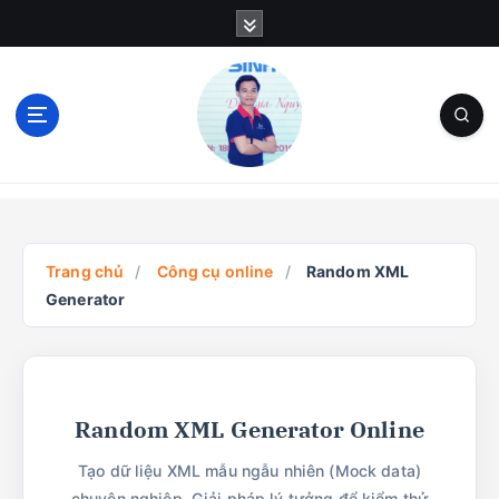
S
k
i
p
t
o
c
Blog Cá Nhân | SEO | Marketing | Thủ Thuật
o
n
t
e
Trang chủ
/
Công cụ online
/
Random XML
n
Generator
t
Random XML Generator Online
Tạo dữ liệu XML mẫu ngẫu nhiên (Mock data)
chuyên nghiệp. Giải pháp lý tưởng để kiểm thử