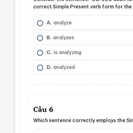
correct Simple Present verb form for the 
A.
analyze
B.
analyzes
C.
is analyzing
D.
analyzed
Câu 6
Which sentence correctly employs the Sim