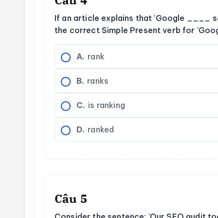
Câu 4
If an article explains that 'Google ____ s
the correct Simple Present verb for 'Goo
A.
rank
B.
ranks
C.
is ranking
D.
ranked
Câu 5
Consider the sentence: 'Our SEO audit t