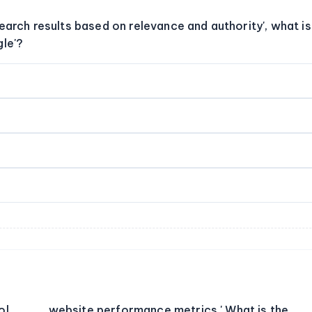
earch results based on relevance and authority', what is
gle'?
ool ____ website performance metrics.' What is the