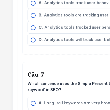
A.
Analytics tools track user behavi
B.
Analytics tools are tracking user
C.
Analytics tools tracked user beh
D.
Analytics tools will track user be
Câu 7
Which sentence uses the Simple Present to
keyword' in SEO?
A.
Long-tail keywords are very broa