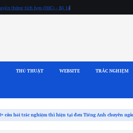
uyền thông tích hợp (IMC) – Bộ 14
L
THỦ THUẬT
WEBSITE
TRẮC NGHIỆM
0+ câu hỏi trắc nghiệm thì hiện tại đơn Tiếng Anh chuyên ng