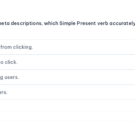
eta descriptions, which Simple Present verb accuratel
from clicking.
o click.
g users.
ers.