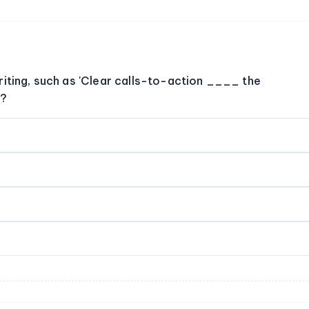
riting, such as 'Clear calls-to-action ____ the
b?