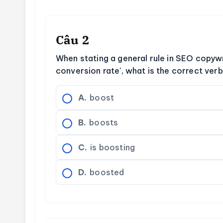
Câu 2
When stating a general rule in SEO copyw
conversion rate', what is the correct ver
A.
boost
B.
boosts
C.
is boosting
D.
boosted