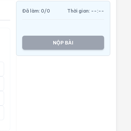
Đã làm:
0
/
0
Thời gian:
--:--
NỘP BÀI