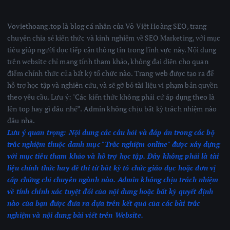
Voviethoang.top là blog cá nhân của Võ Việt Hoàng SEO, trang
chuyên chia sẻ kiến thức và kinh nghiệm về SEO Marketing, với mục
tiêu giúp người đọc tiếp cận thông tin trong lĩnh vực này. Nội dung
trên website chỉ mang tính tham khảo, không đại diện cho quan
điểm chính thức của bất kỳ tổ chức nào. Trang web được tạo ra để
hỗ trợ học tập và nghiên cứu, và sẽ gỡ bỏ tài liệu vi phạm bản quyền
theo yêu cầu. Lưu ý: "Các kiến thức không phải cứ áp dụng theo là
lên top hay gì đâu nhé”. Admin không chịu bất kỳ trách nhiệm nào
đâu nha.
Lưu ý quan trọng:
Nội dung các câu hỏi và đáp án trong các bộ
trắc nghiệm thuộc danh mục "Trắc nghiệm online" được xây dựng
với mục tiêu tham khảo và hỗ trợ học tập. Đây không phải là tài
liệu chính thức hay đề thi từ bất kỳ tổ chức giáo dục hoặc đơn vị
cấp chứng chỉ chuyên ngành nào.
Admin không chịu trách nhiệm
về tính chính xác tuyệt đối của nội dung hoặc bất kỳ quyết định
nào của bạn được đưa ra dựa trên kết quả của các bài trắc
nghiệm
và nội dung bài viết trên Website.