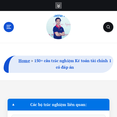
S
k
i
p
t
o
c
Blog Cá Nhân | SEO | Marketing | Thủ Thuật
o
n
t
Home
»
150+ câu trắc nghiệm Kế toán tài chính 1
e
có đáp án
n
t
Các bộ trắc nghiệm liên quan: