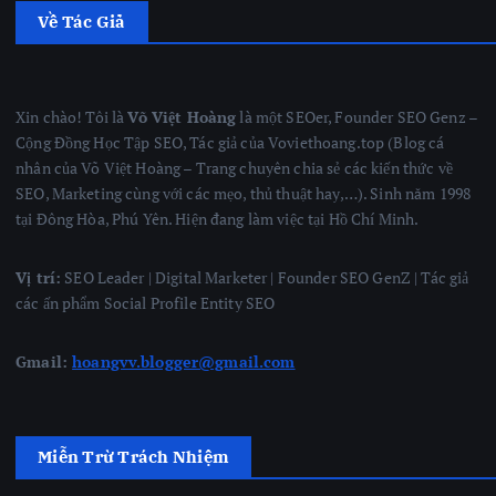
Về Tác Giả
Xin chào! Tôi là
Võ Việt Hoàng
là một SEOer, Founder SEO Genz –
Cộng Đồng Học Tập SEO, Tác giả của Voviethoang.top (Blog cá
nhân của Võ Việt Hoàng – Trang chuyên chia sẻ các kiến thức về
SEO, Marketing cùng với các mẹo, thủ thuật hay,…). Sinh năm 1998
tại Đông Hòa, Phú Yên. Hiện đang làm việc tại Hồ Chí Minh.
Vị trí:
SEO Leader | Digital Marketer | Founder SEO GenZ | Tác giả
các ấn phẩm Social Profile Entity SEO
Gmail:
hoangvv.blogger@gmail.com
Miễn Trừ Trách Nhiệm