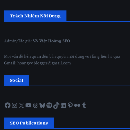
Trách Nhiệm Nội Dung
Admin/Tác giả:
Võ Việt Hoàng SEO
Mọi vấn đề liên quan đến bản quyền nội dung vui lòng liên hệ qua
Gmail: hoangvv.blogger@gmail.com
Social
Facebook
Instagram
X
YouTube
Threads
Bluesky
Spotify
TikTok
LinkedIn
Pinterest
Flickr
Tumblr
SEO Publications