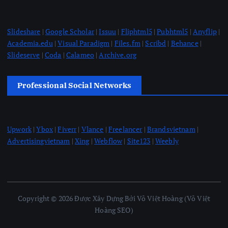
Slideshare
|
Google Scholar
|
Issuu
|
Fliphtml5
|
Pubhtml5
|
Anyflip
|
Academia.edu
|
Visual Paradigm
|
Files.fm
|
Scribd
|
Behance
|
Slideserve
|
Coda
|
Calameo
|
Archive.org
Professional Social Networks
Upwork
|
Ybox
|
Fiverr
|
Vlance
|
Freelancer
|
Brandsvietnam
|
Advertisingvietnam
|
Xing
|
Webflow
|
Site123
|
Weebly
Copyright © 2026 Được Xây Dựng Bởi Võ Việt Hoàng (Võ Việt
Hoàng SEO)