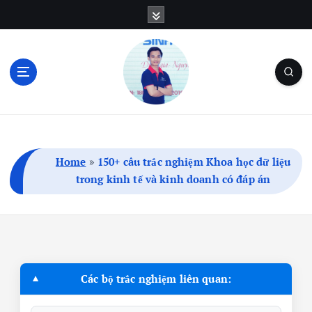
S
k
i
p
t
o
c
Blog Cá Nhân | SEO | Marketing | Thủ Thuật
o
n
t
Home
»
150+ câu trắc nghiệm Khoa học dữ liệu
e
trong kinh tế và kinh doanh có đáp án
n
t
Các bộ trắc nghiệm liên quan: