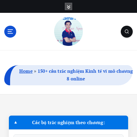
S
k
i
p
t
o
c
Blog Cá Nhân | SEO | Marketing | Thủ Thuật
o
n
t
Home
»
150+ câu trắc nghiệm Kinh tế vĩ mô chương
e
8 online
n
t
Các bộ trắc nghiệm theo chương: