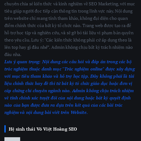
chuyên chia sẻ kiến thức và kinh nghiệm về SEO Marketing, với mục
tiêu giúp người đọc tiếp cận thông tin trong lĩnh vực này. Nội dung
trên website chỉ mang tính tham khảo, không đại diện cho quan
điểm chính thức của bất kỳ tổ chức nào. Trang web được tạo ra để
hỗ trợ học tập và nghiên cứu, và sẽ gỡ bỏ tài liệu vi phạm bản quyền
theo yêu cầu. Lưu ý: "Các kiến thức không phải cứ áp dụng theo là
lên top hay gì đâu nhé”. Admin không chịu bất kỳ trách nhiệm nào
đâu nha.
Lưu ý quan trọng:
Nội dung các câu hỏi và đáp án trong các bộ
trắc nghiệm thuộc danh mục "Trắc nghiệm online" được xây dựng
với mục tiêu tham khảo và hỗ trợ học tập. Đây không phải là tài
liệu chính thức hay đề thi từ bất kỳ tổ chức giáo dục hoặc đơn vị
cấp chứng chỉ chuyên ngành nào.
Admin không chịu trách nhiệm
về tính chính xác tuyệt đối của nội dung hoặc bất kỳ quyết định
nào của bạn được đưa ra dựa trên kết quả của các bài trắc
nghiệm
và nội dung bài viết trên Website.
Hệ sinh thái Võ Việt Hoàng SEO