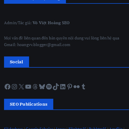
Admin/Tác giả:
Võ Việt Hoàng SEO
Mọi vấn đề liên quan đến bản quyền nội dung vui lòng liên hệ qua
Gmail: hoangvv.blogger@gmail.com
Social
Facebook
Instagram
X
YouTube
Threads
Bluesky
Spotify
TikTok
LinkedIn
Pinterest
Flickr
Tumblr
SEO Publications
Slideshare
|
Google Scholar
|
Issuu
|
Fliphtml5
|
Pubhtml5
|
Anyflip
|