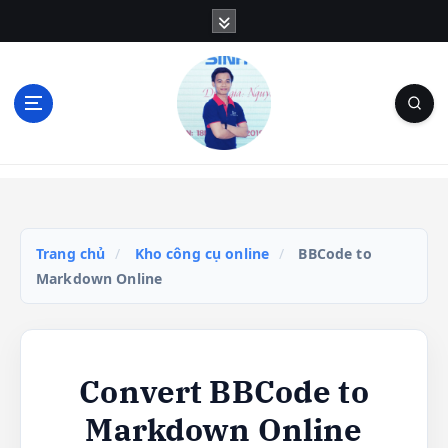
S
k
i
p
t
o
c
Blog Cá Nhân | SEO | Marketing | Thủ Thuật
o
n
t
e
Trang chủ
/
Kho công cụ online
/
BBCode to
n
Markdown Online
t
Convert BBCode to
Markdown Online