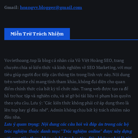
Gmail:
hoangvv.blogger@gmail.com
Miễn Trừ Trách Nhiệm
Voviethoang.top là blog cá nhân của Võ Việt Hoàng SEO, trang
chuyên chia sẻ kiến thức và kinh nghiệm về SEO Marketing, với mục
tiêu giúp người đọc tiếp cận thông tin trong lĩnh vực này. Nội dung
trên website chỉ mang tính tham khảo, không đại diện cho quan
điểm chính thức của bất kỳ tổ chức nào. Trang web được tạo ra để
hỗ trợ học tập và nghiên cứu, và sẽ gỡ bỏ tài liệu vi phạm bản quyền
theo yêu cầu. Lưu ý: "Các kiến thức không phải cứ áp dụng theo là
lên top hay gì đâu nhé”. Admin không chịu bất kỳ trách nhiệm nào
đâu nha.
Lưu ý quan trọng:
Nội dung các câu hỏi và đáp án trong các bộ
trắc nghiệm thuộc danh mục "Trắc nghiệm online" được xây dựng