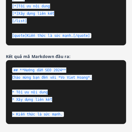
[*]Tối ưu nội dung

[*]Xây dựng liên kết

[/list]

[quote]Kiến thức là sức mạnh.[/quote]
Kết quả mã Markdown đầu ra:
## **Hướng dẫn SEO 2024**

Chào mừng bạn đến với *Vo Viet Hoang*.

* Tối ưu nội dung

* Xây dựng liên kết

> Kiến thức là sức mạnh.