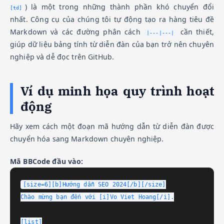
) là một trong những thành phần khó chuyển đổi
[td]
nhất. Công cụ của chúng tôi tự động tạo ra hàng tiêu đề
Markdown và các đường phân cách
cần thiết,
|---|---|
giúp dữ liệu bảng tính từ diễn đàn của bạn trở nên chuyên
nghiệp và dễ đọc trên GitHub.
Ví dụ minh họa quy trình hoạt
động
Hãy xem cách một đoạn mã hướng dẫn từ diễn đàn được
chuyển hóa sang Markdown chuyên nghiệp.
Mã BBCode đầu vào:
[size=6][b]Hướng dẫn SEO 2024[/b][/size]

Chào mừng bạn đến với [i]Vo Viet Hoang[/i].

[list]
