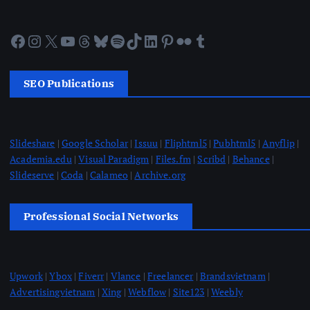
Facebook
Instagram
X
YouTube
Threads
Bluesky
Spotify
TikTok
LinkedIn
Pinterest
Flickr
Tumblr
SEO Publications
Slideshare
|
Google Scholar
|
Issuu
|
Fliphtml5
|
Pubhtml5
|
Anyflip
|
Academia.edu
|
Visual Paradigm
|
Files.fm
|
Scribd
|
Behance
|
Slideserve
|
Coda
|
Calameo
|
Archive.org
Professional Social Networks
Upwork
|
Ybox
|
Fiverr
|
Vlance
|
Freelancer
|
Brandsvietnam
|
Advertisingvietnam
|
Xing
|
Webflow
|
Site123
|
Weebly