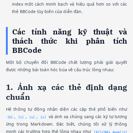
index một cách minh bạch và hiệu quả hơn so với các
thẻ BBCode tùy biến của diễn đàn.
Các tính năng kỹ thuật và
thách thức khi phân tích
BBCode
Một bộ chuyển đổi BBCode chất lượng phải giải quyết
được những bài toán hóc búa về cấu trúc lồng nhau:
1. Ánh xạ các thẻ định dạng
chuẩn
Hệ thống tự động nhận diện các cặp thẻ phổ biến như
,
,
,
và ánh xạ chúng sang các ký tự tương
[b]
[i]
[u]
[s]
ứng trong Markdown. Đặc biệt, chúng tôi xử lý thông
minh các trường hợp thẻ lồng nhau như
[b][i]Nội dung[/i]