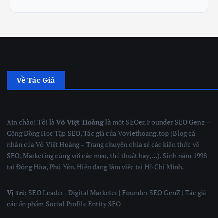
Về Tác Giả
Xin chào! Tôi là
Võ Việt Hoàng
là một SEOer, Founder SEO Genz –
Cộng Đồng Học Tập SEO, Tác giả của Voviethoang.top (Blog cá
nhân của Võ Việt Hoàng – Trang chuyên chia sẻ các kiến thức về
SEO, Marketing cùng với các mẹo, thủ thuật hay,…). Sinh năm 1998
tại Đông Hòa, Phú Yên. Hiện đang làm việc tại Hồ Chí Minh.
Vị trí:
SEO Leader | Digital Marketer | Founder SEO GenZ | Tác giả
các ấn phẩm Social Profile Entity SEO