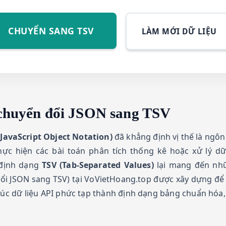
CHUYỂN SANG TSV
LÀM MỚI DỮ LIỆU
 chuyển đổi JSON sang TSV
JavaScript Object Notation)
đã khẳng định vị thế là ngôn
hực hiện các bài toán phân tích thống kê hoặc xử lý d
 định dạng
TSV (Tab-Separated Values)
lại mang đến nhữn
i JSON sang TSV) tại VoVietHoang.top được xây dựng để g
trúc dữ liệu API phức tạp thành định dạng bảng chuẩn hóa