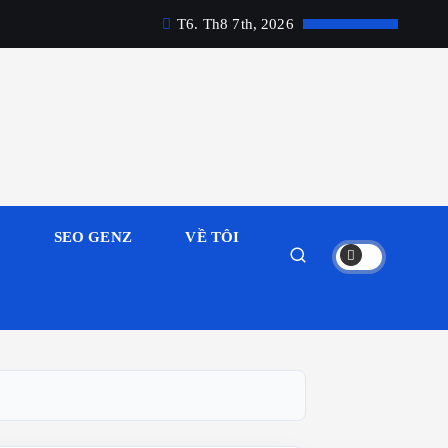
T6. Th8 7th, 2026
M
SEO GENZ
VỀ TÔI