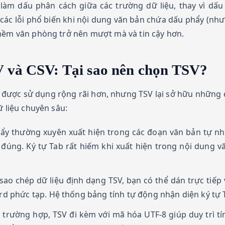
làm dấu phân cách giữa các trường dữ liệu, thay vì dấ
các lỗi phổ biến khi nội dung văn bản chứa dấu phẩy (như đ
 mềm văn phòng trở nên mượt mà và tin cậy hơn.
V và CSV: Tại sao nên chọn TSV?
ược sử dụng rộng rãi hơn, nhưng TSV lại sở hữu những đặ
ữ liệu chuyên sâu:
y thường xuyên xuất hiện trong các đoạn văn bản tự nhi
 đúng. Ký tự Tab rất hiếm khi xuất hiện trong nội dung 
sao chép dữ liệu định dạng TSV, bạn có thể dán trực tiếp
 phức tạp. Hệ thống bảng tính tự động nhận diện ký tự Ta
trường hợp, TSV đi kèm với mã hóa UTF-8 giúp duy trì tín