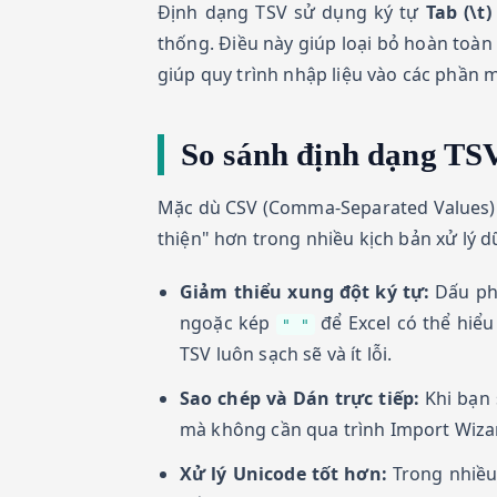
Định dạng TSV sử dụng ký tự
Tab (\t)
thống. Điều này giúp loại bỏ hoàn toàn 
giúp quy trình nhập liệu vào các phần
So sánh định dạng TS
Mặc dù CSV (Comma-Separated Values) đ
thiện" hơn trong nhiều kịch bản xử lý d
Giảm thiểu xung đột ký tự:
Dấu phẩ
ngoặc kép
để Excel có thể hiểu
" "
TSV luôn sạch sẽ và ít lỗi.
Sao chép và Dán trực tiếp:
Khi bạn 
mà không cần qua trình Import Wizard
Xử lý Unicode tốt hơn:
Trong nhiều 