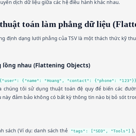
chuyển dịch dữ liệu giữa các hệ điều hành khác nhau.
thuật toán làm phẳng dữ liệu (Flatt
ng định dạng lưới phẳng của TSV là một thách thức kỹ th
 lồng nhau (Flattening Objects)
{"user": {"name": "Hoang", "contact": {"phone": "123"}
 chúng tôi sử dụng thuật toán đệ quy để biến các đườn
u này đảm bảo không có bất kỳ thông tin nào bị bỏ sót tro
)
h sách (Ví dụ: danh sách thẻ
)
"tags": ["SEO", "Tools"]