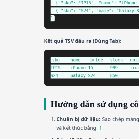
  { "sku": "IP15", "name": "iPhone 
  { "sku": "S24", "name": "Galaxy S
]
Kết quả TSV đầu ra (Dùng Tab):
sku	name	price	stock	note

IP15	iPhone 15	999	true	

Hướng dẫn sử dụng cô
Chuẩn bị dữ liệu:
Sao chép mảng 
và kết thúc bằng
.
]