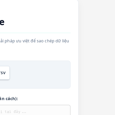
e
i pháp ưu việt để sao chép dữ liệu
TSV
ân cách):