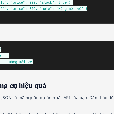
15", "price": 999, "stock": true },

24", "price": 850, "note": "Hàng mới về" }

S24	Galaxy S24	850		Hàng mới về
ng cụ hiệu quả
JSON từ mã nguồn dự án hoặc API của bạn. Đảm bảo dữ