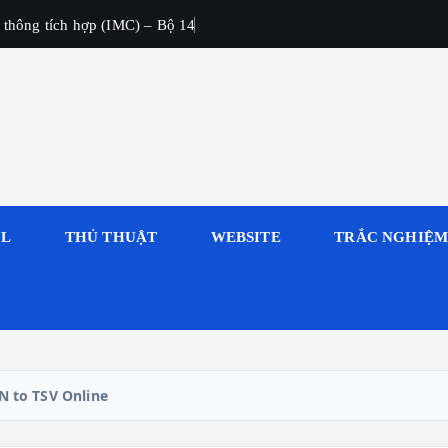
 thông tích hợp (IMC) – Bộ 14
OL
THỦ THUẬT
WEBSITE
TRẮC NGHIỆ
N to TSV Online