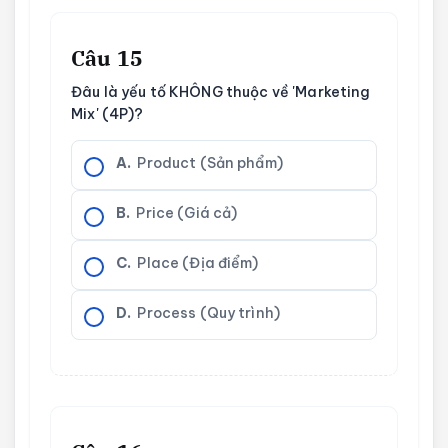
Câu 15
Đâu là yếu tố KHÔNG thuộc về 'Marketing
Mix' (4P)?
A.
Product (Sản phẩm)
B.
Price (Giá cả)
C.
Place (Địa điểm)
D.
Process (Quy trình)