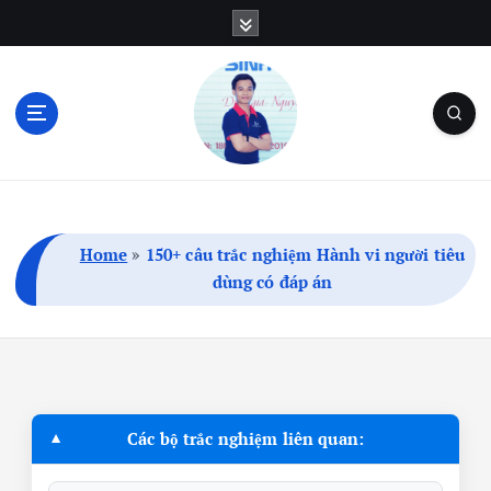
S
k
i
p
t
o
c
Blog Cá Nhân | SEO | Marketing | Thủ Thuật
o
n
t
Home
»
150+ câu trắc nghiệm Hành vi người tiêu
e
dùng có đáp án
n
t
Các bộ trắc nghiệm liên quan: