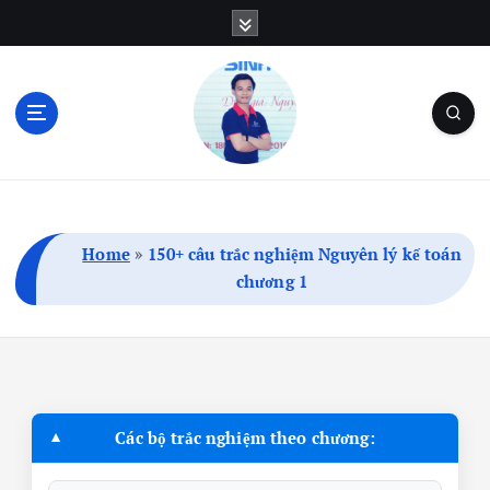
S
k
i
p
t
o
c
Blog Cá Nhân | SEO | Marketing | Thủ Thuật
o
n
t
Home
»
150+ câu trắc nghiệm Nguyên lý kế toán
e
chương 1
n
t
Các bộ trắc nghiệm theo chương: