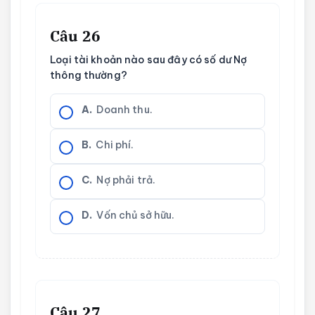
Câu 26
Loại tài khoản nào sau đây có số dư Nợ
thông thường?
A.
Doanh thu.
B.
Chi phí.
C.
Nợ phải trả.
D.
Vốn chủ sở hữu.
Câu 27