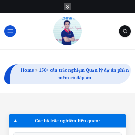
S
k
i
p
t
o
c
Blog Cá Nhân | SEO | Marketing | Thủ Thuật
o
n
t
Home
»
150+ câu trắc nghiệm Quản lý dự án phần
e
mềm có đáp án
n
t
Các bộ trắc nghiệm liên quan: