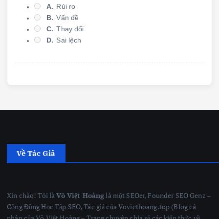
A.
Rủi ro
B.
Vấn đề
C.
Thay đổi
D.
Sai lệch
Về Tác Giả
Xin chào! Tôi là
Võ Việt Hoàng
là một SEOer, Founder SEO Genz –
Cộng Đồng Học Tập SEO, Tác giả của Voviethoang.top (Blog cá
nhân của Võ Việt Hoàng – Trang chuyên chia sẻ các kiến thức về