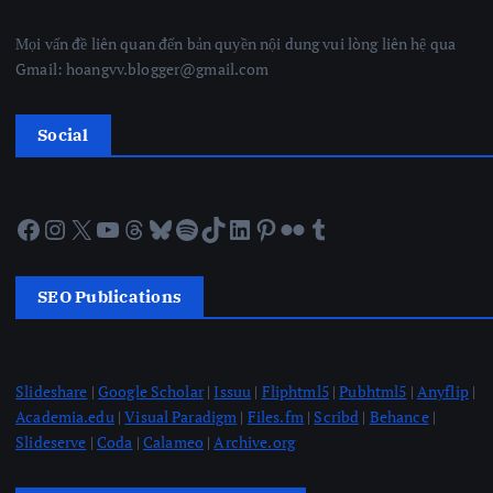
Mọi vấn đề liên quan đến bản quyền nội dung vui lòng liên hệ qua
Gmail: hoangvv.blogger@gmail.com
Social
Facebook
Instagram
X
YouTube
Threads
Bluesky
Spotify
TikTok
LinkedIn
Pinterest
Flickr
Tumblr
SEO Publications
Slideshare
|
Google Scholar
|
Issuu
|
Fliphtml5
|
Pubhtml5
|
Anyflip
|
Academia.edu
|
Visual Paradigm
|
Files.fm
|
Scribd
|
Behance
|
Slideserve
|
Coda
|
Calameo
|
Archive.org