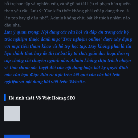
hỗ trợ học tập và nghiên cứu, và sẽ gỡ bỏ tài liệu vi phạm bản quyền
theo yêu cầu. Lưu ý: "Các kiến thức không phải cứ áp dụng theo là
lên top hay gì đâu nhé”. Admin không chịu bất kỳ trách nhiệm nào
đâu nha.
Lưu ý quan trọng:
Nội dung các câu hỏi và đáp án trong các bộ
trắc nghiệm thuộc danh mục "Trắc nghiệm online" được xây dựng
với mục tiêu tham khảo và hỗ trợ học tập. Đây không phải là tài
liệu chính thức hay đề thi từ bất kỳ tổ chức giáo dục hoặc đơn vị
cấp chứng chỉ chuyên ngành nào.
Admin không chịu trách nhiệm
về tính chính xác tuyệt đối của nội dung hoặc bất kỳ quyết định
nào của bạn được đưa ra dựa trên kết quả của các bài trắc
nghiệm
và nội dung bài viết trên Website.
Hệ sinh thái Võ Việt Hoàng SEO