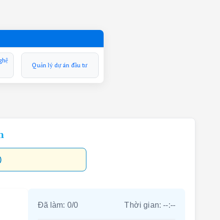
ghệ
Quản lý dự án đầu tư
n
)
Đã làm:
0
/
0
Thời gian:
--:--