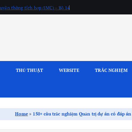
uyền thông tích hợp (IMC) – Bộ 14
L
THỦ THUẬT
WEBSITE
TRẮC NGHIỆM
Home
»
150+ câu trắc nghiệm Quản trị dự án có đáp án