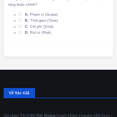
ràng buộc chính?
A.
Phạm vi (Scope)
B.
Thời gian (Time)
C.
Chi phí (Cost)
D.
Rủi ro (Risk)
Về Tác Giả
Xin chào! Tôi là
Võ Việt Hoàng
là một SEOer, Founder SEO Genz –