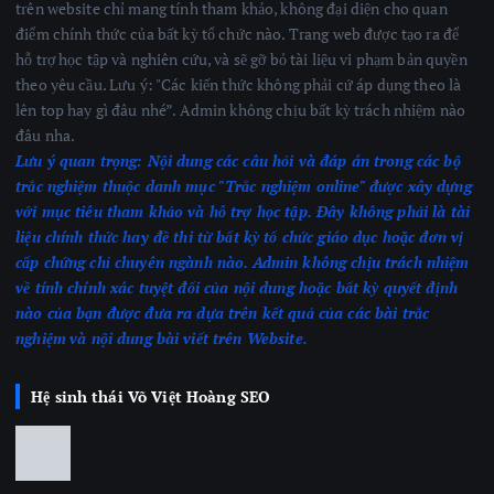
trên website chỉ mang tính tham khảo, không đại diện cho quan
điểm chính thức của bất kỳ tổ chức nào. Trang web được tạo ra để
hỗ trợ học tập và nghiên cứu, và sẽ gỡ bỏ tài liệu vi phạm bản quyền
theo yêu cầu. Lưu ý: "Các kiến thức không phải cứ áp dụng theo là
lên top hay gì đâu nhé”. Admin không chịu bất kỳ trách nhiệm nào
đâu nha.
Lưu ý quan trọng:
Nội dung các câu hỏi và đáp án trong các bộ
trắc nghiệm thuộc danh mục "Trắc nghiệm online" được xây dựng
với mục tiêu tham khảo và hỗ trợ học tập. Đây không phải là tài
liệu chính thức hay đề thi từ bất kỳ tổ chức giáo dục hoặc đơn vị
cấp chứng chỉ chuyên ngành nào.
Admin không chịu trách nhiệm
về tính chính xác tuyệt đối của nội dung hoặc bất kỳ quyết định
nào của bạn được đưa ra dựa trên kết quả của các bài trắc
nghiệm
và nội dung bài viết trên Website.
Hệ sinh thái Võ Việt Hoàng SEO