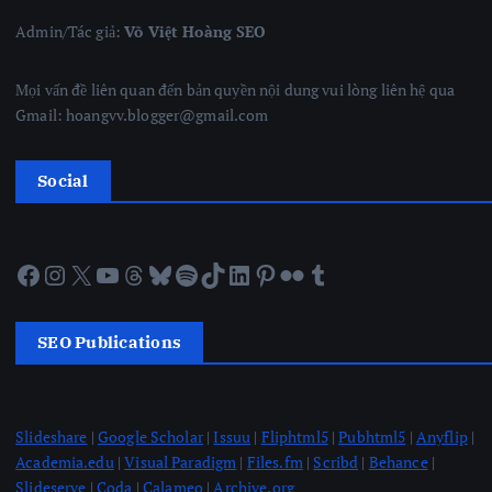
Admin/Tác giả:
Võ Việt Hoàng SEO
Mọi vấn đề liên quan đến bản quyền nội dung vui lòng liên hệ qua
Gmail: hoangvv.blogger@gmail.com
Social
Facebook
Instagram
X
YouTube
Threads
Bluesky
Spotify
TikTok
LinkedIn
Pinterest
Flickr
Tumblr
SEO Publications
Slideshare
|
Google Scholar
|
Issuu
|
Fliphtml5
|
Pubhtml5
|
Anyflip
|
Academia.edu
|
Visual Paradigm
|
Files.fm
|
Scribd
|
Behance
|
Slideserve
|
Coda
|
Calameo
|
Archive.org